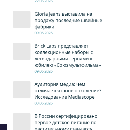
22
.0
6
.2026
Gloria Jeans выставила на
продажу последние швейные
фабрики
09
.0
6
.2026
Brick Labs представляет
коллекционные наборы с
легендарными героями к
юбилею «Союзмультфильма»
09
.0
6
.2026
Аудитория медиа: чем
отличается юное поколение?
Исследование Mediascope
03
.0
6
.2026
В России сертифицировано
первое детское питание по
растительному стандарту