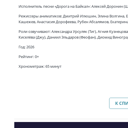
Исполнитель песни «Дорога на Байкал»: Алексей Доронин (
Режиссеры аниматиков: Дмитрий Илюшин, Элина Волгина, Е
Кашежев, Анастасия Дорофеева, Рубен Абсалямов, Екатерин
Роли озвучивают: Александра Урсуляк (Тиг), Агния Кузнецова
Киселёва (Джу), Даниил Эльдаров (Феофан), Диомид Виногра
Год: 2026
Рейтинг: 0+
Хронометраж: 65 минут
К СП