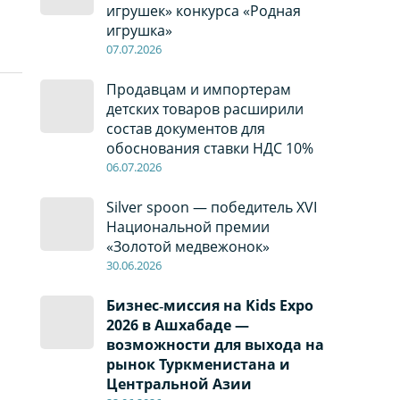
л
игрушек» конкурса «Родная
игрушка»
07
.0
7
.2026
Продавцам и импортерам
детских товаров расширили
состав документов для
обоснования ставки НДС 10%
06
.0
7
.2026
Silver spoon — победитель XVI
Национальной премии
«Золотой медвежонок»
30
.0
6
.2026
Бизнес‑миссия на Kids Expo
2026 в Ашхабаде —
возможности для выхода на
рынок Туркменистана и
Центральной Азии