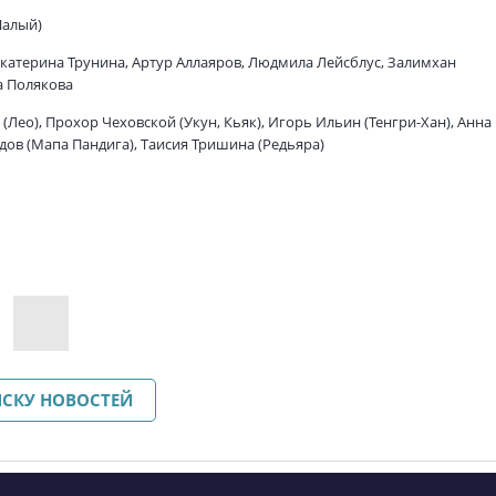
Шалый)
катерина Трунина, Артур Аллаяров, Людмила Лейсблус, Залимхан
а Полякова
 (Лео), Прохор Чеховской (Укун, Кьяк), Игорь Ильин (Тенгри-Хан), Анна
дов (Мапа Пандига), Таисия Тришина (Редьяра)
ИСКУ НОВОСТЕЙ