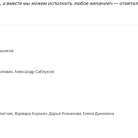
х, а вместе мы можем исполнить любое желание!»
— отмети
аншаков
оловин, Александр Саблуков
латчик, Варвара Корман, Дарья Романова, Елена Данилина