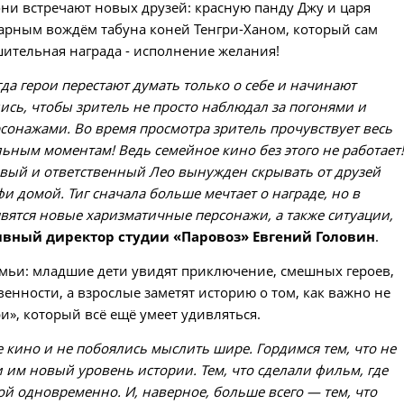
ни встречают новых друзей: красную панду Джу и царя
оварным вождём табуна коней Тенгри-Ханом, который сам
шительная награда - исполнение желания!
огда герои перестают думать только о себе и начинают
лись, чтобы зритель не просто наблюдал за погонями и
рсонажами. Во время просмотра зритель прочувствует весь
ельным моментам! Ведь семейное кино без этого не работает
ливый и ответственный Лео вынужден скрывать от друзей
и домой. Тиг сначала больше мечтает о награде, но в
ятся новые харизматичные персонажи, а также ситуации,
ивный директор студии «Паровоз» Евгений Головин
.
мьи: младшие дети увидят приключение, смешных героев,
енности, а взрослые заметят историю о том, как важно не
и», который всё ещё умеет удивляться.
кино и не побоялись мыслить шире. Гордимся тем, что не
 им новый уровень истории. Тем, что сделали фильм, где
й одновременно. И, наверное, больше всего — тем, что