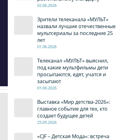
02
.0
6
.2026
Зрители телеканала «МУЛЬТ»
назвали лучшие отечественные
мультсериалы за последние 25
лет
01
.0
6
.2026
Телеканал «МУЛЬТ» выяснил,
под какие мультфильмы дети
просыпаются, едят, учатся и
засыпают
01
.0
6
.2026
Выставка «Мир детства-2026»:
главное событие для тех, кто
создает будущее детей
2
5
.0
5
.2026
«CJF – Детская Мода»: встреча