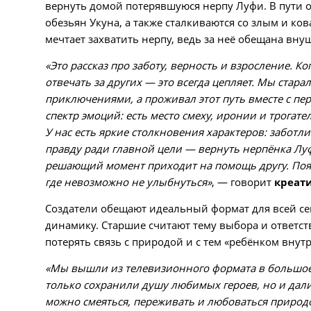
вернуть домой потерявшуюся нерпу Луфи. В пути о
обезьян Укуна, а также сталкиваются со злым и к
мечтает захватить нерпу, ведь за неё обещана вну
«Это рассказ про заботу, верность и взросление. К
отвечать за других — это всегда цепляет. Мы стара
приключениями, а проживал этот путь вместе с пе
спектр эмоций: есть место смеху, иронии и трогат
У нас есть яркие столкновения характеров: забот
правду ради главной цели — вернуть нерпёнка Луф
решающий момент приходит на помощь другу. Появ
где невозможно не улыбнуться»
, — говорит
креат
Создатели обещают идеальный формат для всей се
динамику. Старшие считают тему выбора и ответств
потерять связь с природой и с тем «ребёнком внутр
«Мы вышли из телевизионного формата в большое 
только сохранили душу любимых героев, но и дали
можно смеяться, переживать и любоваться природо