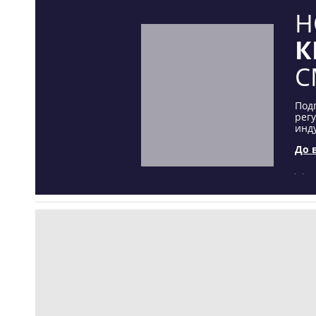
Н
К
С
Под
рег
инду
До 