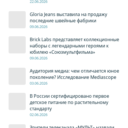
22
.0
6
.2026
Gloria Jeans выставила на продажу
последние швейные фабрики
09
.0
6
.2026
Brick Labs представляет коллекционные
наборы с легендарными героями к
юбилею «Союзмультфильма»
09
.0
6
.2026
Аудитория медиа: чем отличается юное
поколение? Исследование Mediascope
03
.0
6
.2026
В России сертифицировано первое
детское питание по растительному
стандарту
02
.0
6
.2026
Зрители телеканала «МУЛЬТ» назвали