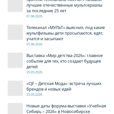
лучшие отечественные мультсериалы
за последние 25 лет
01
.0
6
.2026
Телеканал «МУЛЬТ» выяснил, под какие
мультфильмы дети просыпаются, едят,
учатся и засыпают
01
.0
6
.2026
Выставка «Мир детства-2026»: главное
событие для тех, кто создает будущее
детей
2
5
.0
5
.2026
«CJF – Детская Мода»: встреча лучших
брендов и новых идей
2
5
.0
5
.2026
Новые даты форума-выставки «Учебная
Сибирь – 2026» в Новосибирске