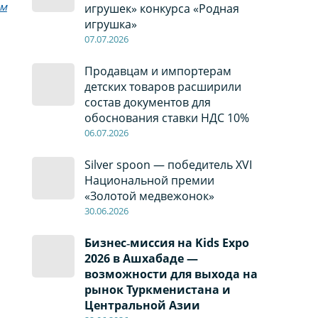
м
игрушек» конкурса «Родная
игрушка»
07
.0
7
.2026
Продавцам и импортерам
детских товаров расширили
состав документов для
обоснования ставки НДС 10%
06
.0
7
.2026
Silver spoon — победитель XVI
Национальной премии
«Золотой медвежонок»
30
.0
6
.2026
Бизнес‑миссия на Kids Expo
2026 в Ашхабаде —
возможности для выхода на
рынок Туркменистана и
Центральной Азии