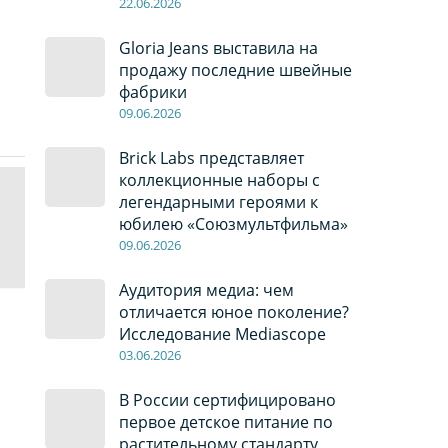
22
.0
6
.2026
Gloria Jeans выставила на
продажу последние швейные
фабрики
09
.0
6
.2026
Brick Labs представляет
коллекционные наборы с
легендарными героями к
юбилею «Союзмультфильма»
09
.0
6
.2026
Аудитория медиа: чем
отличается юное поколение?
Исследование Mediascope
03
.0
6
.2026
В России сертифицировано
первое детское питание по
растительному стандарту