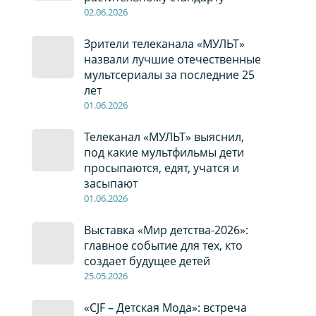
02
.0
6
.2026
Зрители телеканала «МУЛЬТ»
назвали лучшие отечественные
мультсериалы за последние 25
лет
01
.0
6
.2026
Телеканал «МУЛЬТ» выяснил,
под какие мультфильмы дети
просыпаются, едят, учатся и
засыпают
01
.0
6
.2026
Выставка «Мир детства-2026»:
главное событие для тех, кто
создает будущее детей
2
5
.0
5
.2026
«CJF – Детская Мода»: встреча