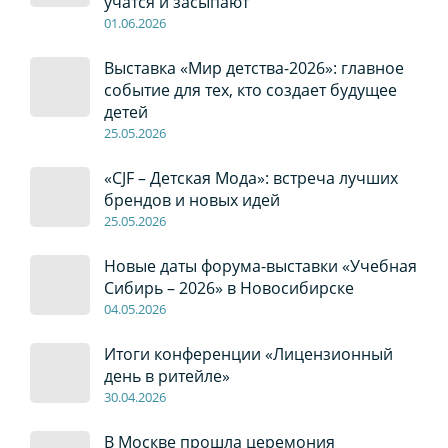
учатся и засыпают
01
.0
6
.2026
Выставка «Мир детства-2026»: главное
событие для тех, кто создает будущее
детей
2
5
.0
5
.2026
«CJF – Детская Мода»: встреча лучших
брендов и новых идей
2
5
.0
5
.2026
Новые даты форума-выставки «Учебная
Сибирь – 2026» в Новосибирске
04
.0
5
.2026
Итоги конференции «Лицензионный
день в ритейле»
30
.04
.2026
В Москве прошла церемония