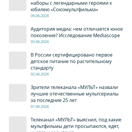
наборы с легендарными героями к
юбилею «Союзмультфильма»
09
.0
6
.2026
Аудитория медиа: чем отличается юное
поколение? Исследование Mediascope
03
.0
6
.2026
В России сертифицировано первое
детское питание по растительному
стандарту
02
.0
6
.2026
Зрители телеканала «МУЛЬТ» назвали
лучшие отечественные мультсериалы
за последние 25 лет
01
.0
6
.2026
Телеканал «МУЛЬТ» выяснил, под какие
мультфильмы дети просыпаются, едят,