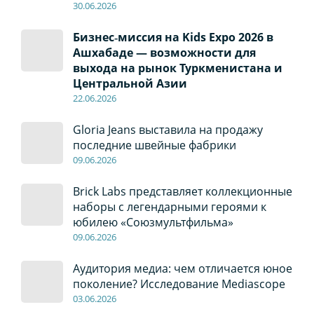
30
.0
6
.2026
Бизнес‑миссия на Kids Expo 2026 в
Ашхабаде — возможности для
выхода на рынок Туркменистана и
Центральной Азии
22
.0
6
.2026
Gloria Jeans выставила на продажу
последние швейные фабрики
09
.0
6
.2026
Brick Labs представляет коллекционные
наборы с легендарными героями к
юбилею «Союзмультфильма»
09
.0
6
.2026
Аудитория медиа: чем отличается юное
поколение? Исследование Mediascope
03
.0
6
.2026