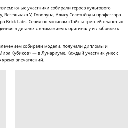
твием: юные участники собирали героев культового
, Весельчака У, Говоруна, Алису Селезнёву и профессора
а Brick Labs. Серия по мотивам «Тайны третьей планеты» 
щенная в деталях с вниманием к оригиналу и любовью к
увлечением собирали модели, получали дипломы и
ира Кубиков» — в Лунариуме. Каждый участник унес с
о ярких впечатлений.