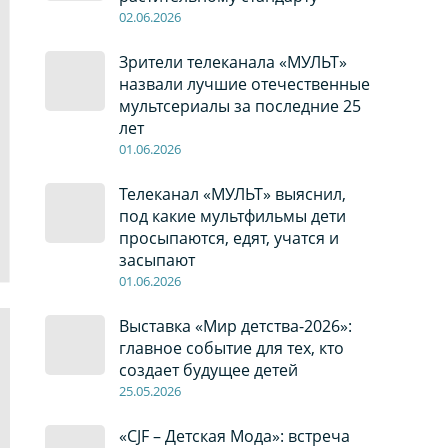
02
.0
6
.2026
Зрители телеканала «МУЛЬТ»
назвали лучшие отечественные
мультсериалы за последние 25
лет
01
.0
6
.2026
Телеканал «МУЛЬТ» выяснил,
под какие мультфильмы дети
просыпаются, едят, учатся и
засыпают
01
.0
6
.2026
Выставка «Мир детства-2026»:
главное событие для тех, кто
создает будущее детей
2
5
.0
5
.2026
«CJF – Детская Мода»: встреча