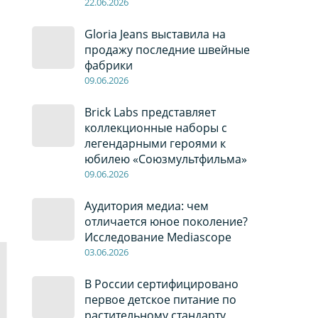
22
.0
6
.2026
Gloria Jeans выставила на
продажу последние швейные
фабрики
09
.0
6
.2026
Brick Labs представляет
коллекционные наборы с
легендарными героями к
юбилею «Союзмультфильма»
09
.0
6
.2026
Аудитория медиа: чем
отличается юное поколение?
Исследование Mediascope
03
.0
6
.2026
В России сертифицировано
первое детское питание по
растительному стандарту