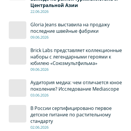
Центральной Азии
22
.0
6
.2026
Gloria Jeans выставила на продажу
последние швейные фабрики
09
.0
6
.2026
Brick Labs представляет коллекционные
наборы с легендарными героями к
юбилею «Союзмультфильма»
09
.0
6
.2026
Аудитория медиа: чем отличается юное
поколение? Исследование Mediascope
03
.0
6
.2026
В России сертифицировано первое
детское питание по растительному
стандарту
02
.0
6
.2026