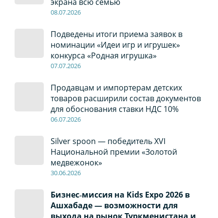
экрана всю семью
08
.0
7
.2026
Подведены итоги приема заявок в
номинации «Идеи игр и игрушек»
конкурса «Родная игрушка»
07
.0
7
.2026
Продавцам и импортерам детских
товаров расширили состав документов
для обоснования ставки НДС 10%
06
.0
7
.2026
Silver spoon — победитель XVI
Национальной премии «Золотой
медвежонок»
30
.0
6
.2026
Бизнес‑миссия на Kids Expo 2026 в
Ашхабаде — возможности для
выхода на рынок Туркменистана и