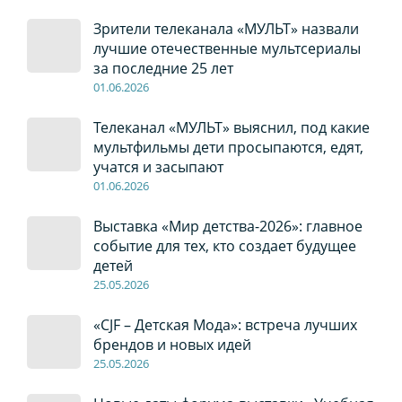
Зрители телеканала «МУЛЬТ» назвали
лучшие отечественные мультсериалы
за последние 25 лет
01
.0
6
.2026
Телеканал «МУЛЬТ» выяснил, под какие
мультфильмы дети просыпаются, едят,
учатся и засыпают
01
.0
6
.2026
Выставка «Мир детства-2026»: главное
событие для тех, кто создает будущее
детей
2
5
.0
5
.2026
«CJF – Детская Мода»: встреча лучших
брендов и новых идей
2
5
.0
5
.2026