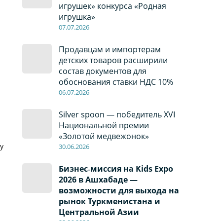
игрушек» конкурса «Родная
игрушка»
07
.0
7
.2026
Продавцам и импортерам
детских товаров расширили
состав документов для
обоснования ставки НДС 10%
06
.0
7
.2026
Silver spoon — победитель XVI
Национальной премии
«Золотой медвежонок»
у
30
.0
6
.2026
Бизнес‑миссия на Kids Expo
2026 в Ашхабаде —
возможности для выхода на
рынок Туркменистана и
Центральной Азии