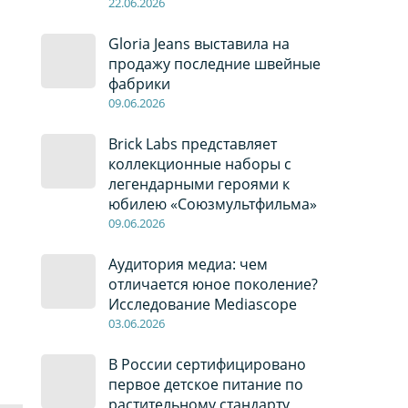
22
.0
6
.2026
Gloria Jeans выставила на
продажу последние швейные
фабрики
09
.0
6
.2026
Brick Labs представляет
коллекционные наборы с
легендарными героями к
юбилею «Союзмультфильма»
09
.0
6
.2026
Аудитория медиа: чем
отличается юное поколение?
Исследование Mediascope
03
.0
6
.2026
В России сертифицировано
первое детское питание по
растительному стандарту