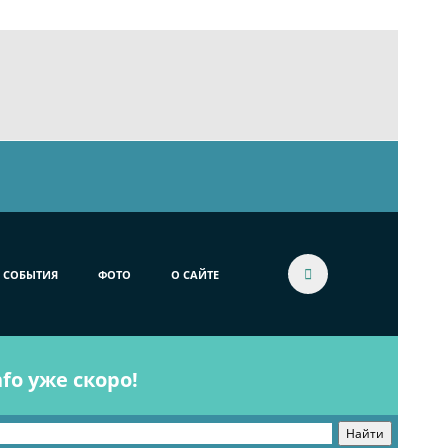
СОБЫТИЯ
ФОТО
О САЙТЕ
fo уже скоро!