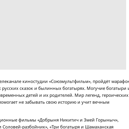
 телеканале киностудии «Союзмультфильм», пройдёт марафо
русских сказок и былинных богатырях. Могучие богатыри 
ременных детей и их родителей. Мир легенд, героических
помогает не забывать свою историю и учит вечным
ационные фильмы «Добрыня Никитич и Змей Горыныч»,
и Соловей-разбойник», «Три богатыря и Шамаханская