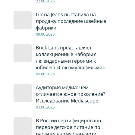
22
.0
6
.2026
Gloria Jeans выставила на
продажу последние швейные
фабрики
09
.0
6
.2026
Brick Labs представляет
коллекционные наборы с
легендарными героями к
юбилею «Союзмультфильма»
09
.0
6
.2026
Аудитория медиа: чем
отличается юное поколение?
Исследование Mediascope
03
.0
6
.2026
В России сертифицировано
первое детское питание по
растительному стандарту