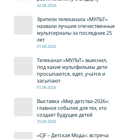
02
.0
6
.2026
Зрители телеканала «МУЛЬТ»
назвали лучшие отечественные
мультсериалы за последние 25
лет
01
.0
6
.2026
Телеканал «МУЛЬТ» выяснил,
под какие мультфильмы дети
просыпаются, едят, учатся и
засыпают
01
.0
6
.2026
Выставка «Мир детства-2026»:
главное событие для тех, кто
создает будущее детей
2
5
.0
5
.2026
«CJF – Детская Мода»: встреча