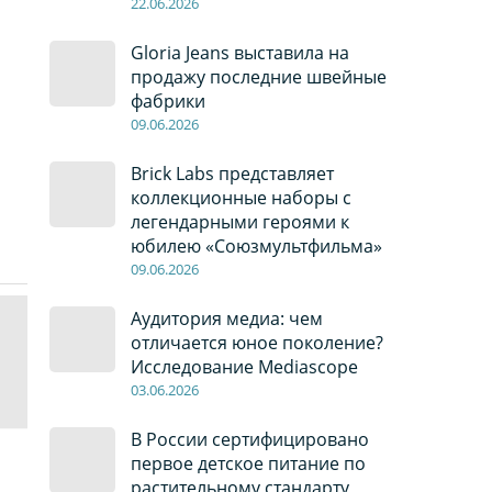
22
.0
6
.2026
Gloria Jeans выставила на
продажу последние швейные
фабрики
09
.0
6
.2026
Brick Labs представляет
коллекционные наборы с
легендарными героями к
юбилею «Союзмультфильма»
09
.0
6
.2026
Аудитория медиа: чем
отличается юное поколение?
Исследование Mediascope
03
.0
6
.2026
В России сертифицировано
первое детское питание по
растительному стандарту