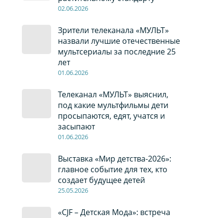
02
.0
6
.2026
Зрители телеканала «МУЛЬТ»
назвали лучшие отечественные
мультсериалы за последние 25
лет
01
.0
6
.2026
Телеканал «МУЛЬТ» выяснил,
под какие мультфильмы дети
просыпаются, едят, учатся и
засыпают
01
.0
6
.2026
Выставка «Мир детства-2026»:
главное событие для тех, кто
создает будущее детей
2
5
.0
5
.2026
«CJF – Детская Мода»: встреча