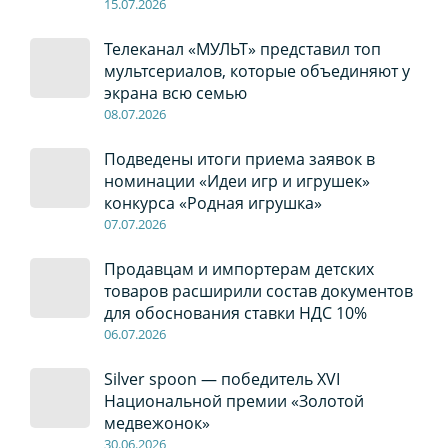
15.07.2026
Телеканал «МУЛЬТ» представил топ
мультсериалов, которые объединяют у
экрана всю семью
08
.0
7
.2026
Подведены итоги приема заявок в
номинации «Идеи игр и игрушек»
конкурса «Родная игрушка»
07
.0
7
.2026
Продавцам и импортерам детских
товаров расширили состав документов
для обоснования ставки НДС 10%
06
.0
7
.2026
Silver spoon — победитель XVI
Национальной премии «Золотой
медвежонок»
30
.0
6
.2026