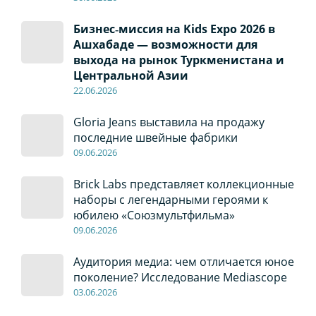
Бизнес‑миссия на Kids Expo 2026 в
Ашхабаде — возможности для
выхода на рынок Туркменистана и
Центральной Азии
22
.0
6
.2026
Gloria Jeans выставила на продажу
последние швейные фабрики
09
.0
6
.2026
Brick Labs представляет коллекционные
наборы с легендарными героями к
юбилею «Союзмультфильма»
09
.0
6
.2026
Аудитория медиа: чем отличается юное
поколение? Исследование Mediascope
03
.0
6
.2026