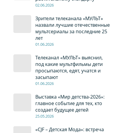
02
.0
6
.2026
Зрители телеканала «МУЛЬТ»
назвали лучшие отечественные
мультсериалы за последние 25
лет
01
.0
6
.2026
Телеканал «МУЛЬТ» выяснил,
под какие мультфильмы дети
просыпаются, едят, учатся и
засыпают
01
.0
6
.2026
Выставка «Мир детства-2026»:
главное событие для тех, кто
создает будущее детей
2
5
.0
5
.2026
«CJF – Детская Мода»: встреча