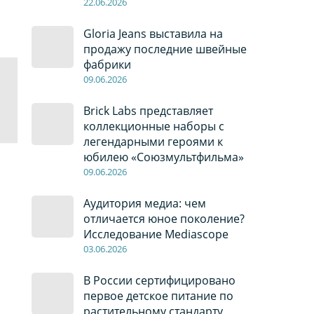
22
.0
6
.2026
Gloria Jeans выставила на
продажу последние швейные
фабрики
09
.0
6
.2026
Brick Labs представляет
коллекционные наборы с
легендарными героями к
юбилею «Союзмультфильма»
09
.0
6
.2026
Аудитория медиа: чем
отличается юное поколение?
Исследование Mediascope
03
.0
6
.2026
В России сертифицировано
первое детское питание по
растительному стандарту