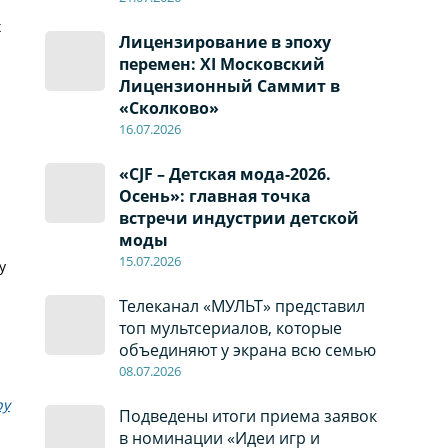
х
Лицензирование в эпоху
перемен: XI Московский
Лицензионный Саммит в
«Сколково»
16.07.2026
«CJF – Детская мода-2026.
Осень»: главная точка
встречи индустрии детской
моды
15.07.2026
у
Телеканал «МУЛЬТ» представил
топ мультсериалов, которые
объединяют у экрана всю семью
08
.0
7
.2026
ру
Подведены итоги приема заявок
в номинации «Идеи игр и