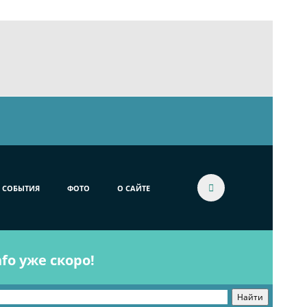
СОБЫТИЯ
ФОТО
О САЙТЕ
fo уже скоро!