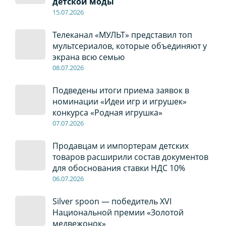
детской моды
15.07.2026
Телеканал «МУЛЬТ» представил топ
мультсериалов, которые объединяют у
экрана всю семью
08
.0
7
.2026
Подведены итоги приема заявок в
номинации «Идеи игр и игрушек»
конкурса «Родная игрушка»
07
.0
7
.2026
Продавцам и импортерам детских
товаров расширили состав документов
для обоснования ставки НДС 10%
06
.0
7
.2026
Silver spoon — победитель XVI
Национальной премии «Золотой
медвежонок»