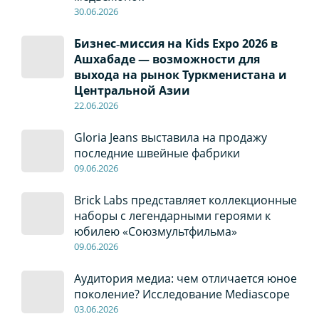
30
.0
6
.2026
Бизнес‑миссия на Kids Expo 2026 в
Ашхабаде — возможности для
выхода на рынок Туркменистана и
Центральной Азии
22
.0
6
.2026
Gloria Jeans выставила на продажу
последние швейные фабрики
09
.0
6
.2026
Brick Labs представляет коллекционные
наборы с легендарными героями к
юбилею «Союзмультфильма»
09
.0
6
.2026
Аудитория медиа: чем отличается юное
поколение? Исследование Mediascope
03
.0
6
.2026