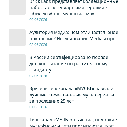
Brick Labs представляет коллекционные
наборы с легендарными героями к
юбилею «Союзмультфильма»
09
.0
6
.2026
Аудитория медиа: чем отличается юное
поколение? Исследование Mediascope
03
.0
6
.2026
В России сертифицировано первое
детское питание по растительному
стандарту
02
.0
6
.2026
Зрители телеканала «МУЛЬТ» назвали
лучшие отечественные мультсериалы
за последние 25 лет
01
.0
6
.2026
Телеканал «МУЛЬТ» выяснил, под какие
мультфильмы дети просыпаются, едят,