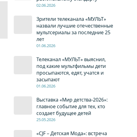
02
.0
6
.2026
Зрители телеканала «МУЛЬТ»
назвали лучшие отечественные
мультсериалы за последние 25
лет
01
.0
6
.2026
Телеканал «МУЛЬТ» выяснил,
под какие мультфильмы дети
просыпаются, едят, учатся и
засыпают
01
.0
6
.2026
Выставка «Мир детства-2026»:
главное событие для тех, кто
создает будущее детей
2
5
.0
5
.2026
«CJF – Детская Мода»: встреча