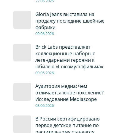
22
.0
6
.2026
Gloria Jeans выставила на
продажу последние швейные
фабрики
09
.0
6
.2026
Brick Labs представляет
коллекционные наборы с
легендарными героями к
юбилею «Союзмультфильма»
09
.0
6
.2026
Аудитория медиа: чем
отличается юное поколение?
Исследование Mediascope
03
.0
6
.2026
В России сертифицировано
первое детское питание по
растительному стандарту