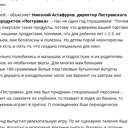
фи».
лей, - объясняет
Николай Астафуров, директор Пестравского
продуктов «Пестравка»
. – Нас не один год спрашивали: "Поче
м покупали такие продукты, потому что доверяем вашей торгово
 нашими продуктами, понимая, что для ребенка лет с 2-3, не
ьем, они безопасны и полезны. Но детям порой неинтересны
 есть и пить то, что создано специально для них».
тельно полюбились и малышам, и подросткам, и их родителям.
нок, их необычные вкусы. Для многих мам большим
ные 180-граммовые белые пластиковые бутылочки йогурты
но держать в холодильнике запас как вариант на завтрак или
 «Пестравка», для нее был придуман специальный персонаж –
т на самолете из клубники, то плавает в лодке из банана, то
оженым играет в прятки. О похождениях Яши периодически
енд выпустил увлекательную игру. По ее сценарию теленок Яша
кты, йогурты) и игнорируя вредные (чипсы, бургеры и прочую