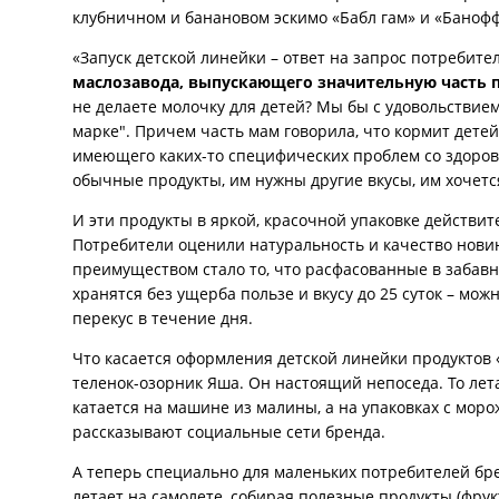
клубничном и банановом эскимо «Бабл гам» и «Баноф
«Запуск детской линейки – ответ на запрос потребите
маслозавода, выпускающего значительную часть 
не делаете молочку для детей? Мы бы с удовольствие
марке". Причем часть мам говорила, что кормит детей
имеющего каких-то специфических проблем со здоров
обычные продукты, им нужны другие вкусы, им хочется
И эти продукты в яркой, красочной упаковке действи
Потребители оценили натуральность и качество нови
преимуществом стало то, что расфасованные в забав
хранятся без ущерба пользе и вкусу до 25 суток – мож
перекус в течение дня.
Что касается оформления детской линейки продуктов
теленок-озорник Яша. Он настоящий непоседа. То летае
катается на машине из малины, а на упаковках с мор
рассказывают социальные сети бренда.
А теперь специально для маленьких потребителей бр
летает на самолете, собирая полезные продукты (фру