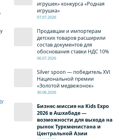
игрушек» конкурса «Родная
игрушка»
а
07
.0
7
.2026
Продавцам и импортерам
 у
детских товаров расширили
состав документов для
обоснования ставки НДС 10%
06
.0
7
.2026
Silver spoon — победитель XVI
Национальной премии
«Золотой медвежонок»
30
.0
6
.2026
gy
Бизнес‑миссия на Kids Expo
2026 в Ашхабаде —
возможности для выхода на
рынок Туркменистана и
Центральной Азии