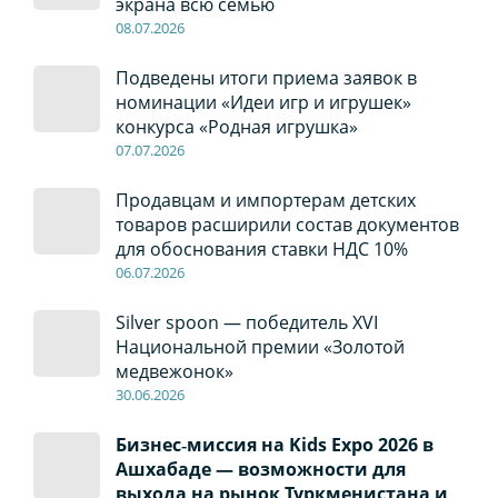
экрана всю семью
08
.0
7
.2026
Подведены итоги приема заявок в
номинации «Идеи игр и игрушек»
конкурса «Родная игрушка»
07
.0
7
.2026
Продавцам и импортерам детских
товаров расширили состав документов
для обоснования ставки НДС 10%
06
.0
7
.2026
Silver spoon — победитель XVI
Национальной премии «Золотой
медвежонок»
30
.0
6
.2026
Бизнес‑миссия на Kids Expo 2026 в
Ашхабаде — возможности для
выхода на рынок Туркменистана и