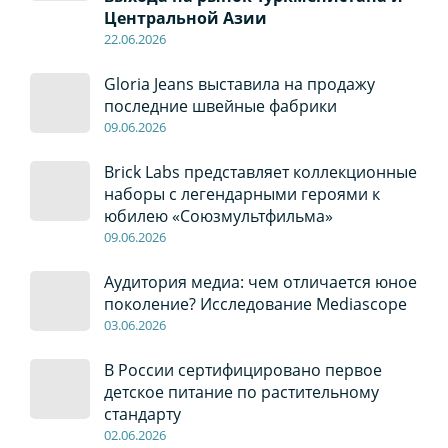
Центральной Азии
22
.0
6
.2026
Gloria Jeans выставила на продажу
последние швейные фабрики
09
.0
6
.2026
Brick Labs представляет коллекционные
наборы с легендарными героями к
юбилею «Союзмультфильма»
09
.0
6
.2026
Аудитория медиа: чем отличается юное
поколение? Исследование Mediascope
03
.0
6
.2026
В России сертифицировано первое
детское питание по растительному
стандарту
02
.0
6
.2026