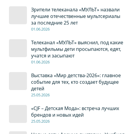
Зрители телеканала «МУЛЬТ» назвали
лучшие отечественные мультсериалы
за последние 25 лет
01
.0
6
.2026
Телеканал «МУЛЬТ» выяснил, под какие
мультфильмы дети просыпаются, едят,
учатся и засыпают
01
.0
6
.2026
Выставка «Мир детства-2026»: главное
событие для тех, кто создает будущее
детей
2
5
.0
5
.2026
«CJF – Детская Мода»: встреча лучших
брендов и новых идей
2
5
.0
5
.2026