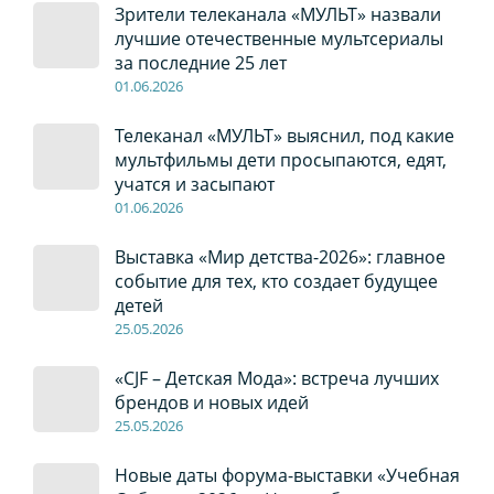
Зрители телеканала «МУЛЬТ» назвали
лучшие отечественные мультсериалы
за последние 25 лет
01
.0
6
.2026
Телеканал «МУЛЬТ» выяснил, под какие
мультфильмы дети просыпаются, едят,
учатся и засыпают
01
.0
6
.2026
Выставка «Мир детства-2026»: главное
событие для тех, кто создает будущее
детей
2
5
.0
5
.2026
«CJF – Детская Мода»: встреча лучших
брендов и новых идей
2
5
.0
5
.2026
Новые даты форума-выставки «Учебная