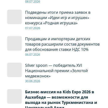
08
.0
7
.2026
Подведены итоги приема заявок в
номинации «Идеи игр и игрушек»
конкурса «Родная игрушка»
07
.0
7
.2026
Продавцам и импортерам детских
товаров расширили состав документов
для обоснования ставки НДС 10%
06
.0
7
.2026
Silver spoon — победитель XVI
Национальной премии «Золотой
медвежонок»
30
.0
6
.2026
Бизнес‑миссия на Kids Expo 2026 в
Ашхабаде — возможности для
выхода на рынок Туркменистана и
Центральной Азии