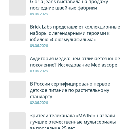
Gloria Jeans выставила на продажу
последние швейные фабрики
09
.0
6
.2026
Brick Labs представляет коллекционные
наборы с легендарными героями к
юбилею «Союзмультфильма»
09
.0
6
.2026
Аудитория медиа: чем отличается юное
поколение? Исследование Mediascope
03
.0
6
.2026
В России сертифицировано первое
детское питание по растительному
стандарту
02
.0
6
.2026
Зрители телеканала «МУЛЬТ» назвали
лучшие отечественные мультсериалы
за последние 25 лет