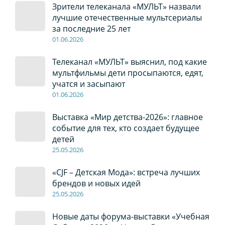
Зрители телеканала «МУЛЬТ» назвали
лучшие отечественные мультсериалы
за последние 25 лет
01
.0
6
.2026
Телеканал «МУЛЬТ» выяснил, под какие
мультфильмы дети просыпаются, едят,
учатся и засыпают
01
.0
6
.2026
Выставка «Мир детства-2026»: главное
событие для тех, кто создает будущее
детей
2
5
.0
5
.2026
«CJF – Детская Мода»: встреча лучших
брендов и новых идей
2
5
.0
5
.2026
Новые даты форума-выставки «Учебная