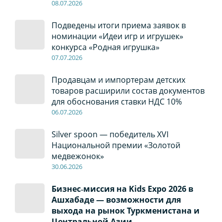
08
.0
7
.2026
Подведены итоги приема заявок в
номинации «Идеи игр и игрушек»
конкурса «Родная игрушка»
07
.0
7
.2026
Продавцам и импортерам детских
товаров расширили состав документов
для обоснования ставки НДС 10%
06
.0
7
.2026
Silver spoon — победитель XVI
Национальной премии «Золотой
медвежонок»
30
.0
6
.2026
Бизнес‑миссия на Kids Expo 2026 в
Ашхабаде — возможности для
выхода на рынок Туркменистана и
Центральной Азии