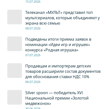
15.07.2026
Телеканал «МУЛЬТ» представил топ
мультсериалов, которые объединяют у
экрана всю семью
08
.0
7
.2026
Подведены итоги приема заявок в
номинации «Идеи игр и игрушек»
конкурса «Родная игрушка»
07
.0
7
.2026
Продавцам и импортерам детских
товаров расширили состав документов
для обоснования ставки НДС 10%
06
.0
7
.2026
Silver spoon — победитель XVI
Национальной премии «Золотой
медвежонок»
30
.0
6
.2026