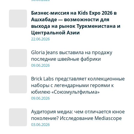
Бизнес‑миссия на Kids Expo 2026 в
Ашхабаде — возможности для
выхода на рынок Туркменистана и
Центральной Азии
22
.0
6
.2026
Gloria Jeans выставила на продажу
последние швейные фабрики
09
.0
6
.2026
Brick Labs представляет коллекционные
наборы с легендарными героями к
юбилею «Союзмультфильма»
09
.0
6
.2026
Аудитория медиа: чем отличается юное
поколение? Исследование Mediascope
03
.0
6
.2026