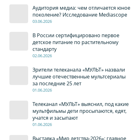
Аудитория медиа: чем отличается юное
поколение? Исследование Mediascope
03
.0
6
.2026
В России сертифицировано первое
детское питание по растительному
стандарту
02
.0
6
.2026
Зрители телеканала «МУЛЬТ» назвали
лучшие отечественные мультсериалы
за последние 25 лет
01
.0
6
.2026
Телеканал «МУЛЬТ» выяснил, под какие
мультфильмы дети просыпаются, едят,
учатся и засыпают
01
.0
6
.2026
Выставка «Мир детства-2026»: главное