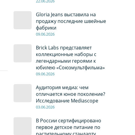
22
.0
6
.2026
Gloria Jeans выставила на
продажу последние швейные
фабрики
09
.0
6
.2026
Brick Labs представляет
коллекционные наборы с
легендарными героями к
юбилею «Союзмультфильма»
09
.0
6
.2026
Аудитория медиа: чем
отличается юное поколение?
Исследование Mediascope
03
.0
6
.2026
В России сертифицировано
первое детское питание по
растительному стандарту