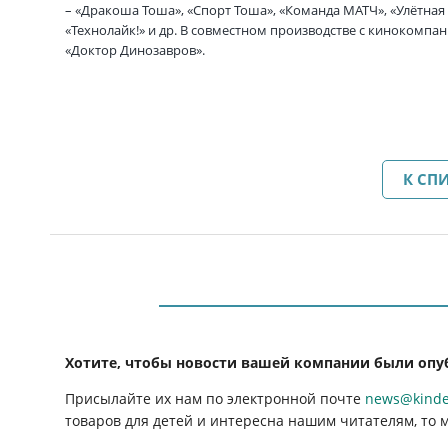
– «Дракоша Тоша», «Спорт Тоша», «Команда МАТЧ», «Улётная
«Технолайк!» и др. В совместном производстве с киноком
«Доктор Динозавров».
К СП
Хотите, чтобы новости вашей компании были опу
Присылайте их нам по электронной почте
news@kinder
товаров для детей и интересна нашим читателям, то 