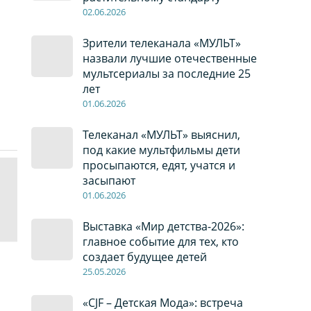
02
.0
6
.2026
Зрители телеканала «МУЛЬТ»
назвали лучшие отечественные
мультсериалы за последние 25
лет
01
.0
6
.2026
Телеканал «МУЛЬТ» выяснил,
под какие мультфильмы дети
просыпаются, едят, учатся и
засыпают
01
.0
6
.2026
Выставка «Мир детства-2026»:
главное событие для тех, кто
создает будущее детей
2
5
.0
5
.2026
«CJF – Детская Мода»: встреча