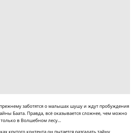
о-прежнему заботятся о малышах шушу и ждут пробуждения
айны Баата. Правда, всё оказывается сложнее, чем можно
 только в Волшебном лесу…
ках крутого контента он пытается разгадать тайну