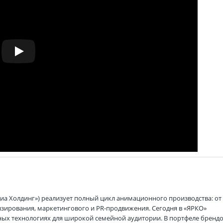
диа Холдинг») реализует полный цикл анимационного производства: от
нзирования, маркетингового и PR-продвижения. Сегодня в «ЯРКО»
ных технологиях для широкой семейной аудитории. В портфеле бренд