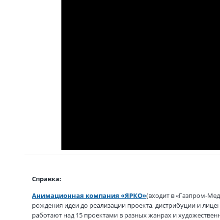
Справка:
Анимационная компания «ЯРКО»
(входит в «Газпром-Ме
рождения идеи до реализации проекта, дистрибуции и лице
работают над 15 проектами в разных жанрах и художествен