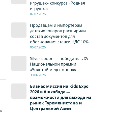
игрушек» конкурса «Родная
игрушка»
07
.0
7
.2026
Продавцам и импортерам
детских товаров расширили
состав документов для
обоснования ставки НДС 10%
06
.0
7
.2026
Silver spoon — победитель XVI
Национальной премии
«Золотой медвежонок»
30
.0
6
.2026
Бизнес‑миссия на Kids Expo
2026 в Ашхабаде —
возможности для выхода на
рынок Туркменистана и
Центральной Азии
ов