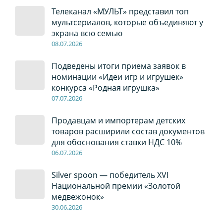
Телеканал «МУЛЬТ» представил топ
мультсериалов, которые объединяют у
экрана всю семью
08
.0
7
.2026
Подведены итоги приема заявок в
номинации «Идеи игр и игрушек»
конкурса «Родная игрушка»
07
.0
7
.2026
Продавцам и импортерам детских
товаров расширили состав документов
для обоснования ставки НДС 10%
06
.0
7
.2026
Silver spoon — победитель XVI
Национальной премии «Золотой
медвежонок»
30
.0
6
.2026