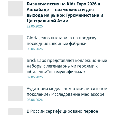
Бизнес‑миссия на Kids Expo 2026 в
Ашхабаде — возможности для
выхода на рынок Туркменистана и
Центральной Азии
22
.0
6
.2026
Gloria Jeans выставила на продажу
последние швейные фабрики
09
.0
6
.2026
Brick Labs представляет коллекционные
наборы с легендарными героями к
юбилею «Союзмультфильма»
09
.0
6
.2026
Аудитория медиа: чем отличается юное
поколение? Исследование Mediascope
03
.0
6
.2026
В России сертифицировано первое