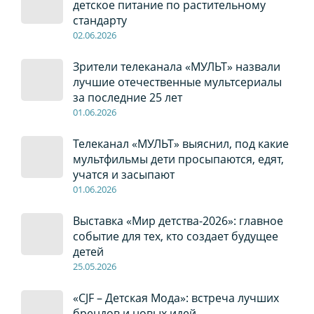
детское питание по растительному
стандарту
02
.0
6
.2026
Зрители телеканала «МУЛЬТ» назвали
лучшие отечественные мультсериалы
за последние 25 лет
01
.0
6
.2026
Телеканал «МУЛЬТ» выяснил, под какие
мультфильмы дети просыпаются, едят,
учатся и засыпают
01
.0
6
.2026
Выставка «Мир детства-2026»: главное
событие для тех, кто создает будущее
детей
2
5
.0
5
.2026
«CJF – Детская Мода»: встреча лучших
брендов и новых идей