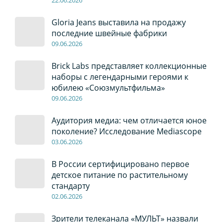
22
.0
6
.2026
Gloria Jeans выставила на продажу
последние швейные фабрики
09
.0
6
.2026
Brick Labs представляет коллекционные
наборы с легендарными героями к
юбилею «Союзмультфильма»
09
.0
6
.2026
Аудитория медиа: чем отличается юное
поколение? Исследование Mediascope
03
.0
6
.2026
В России сертифицировано первое
детское питание по растительному
стандарту
02
.0
6
.2026
Зрители телеканала «МУЛЬТ» назвали