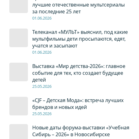
лучшие отечественные мультсериалы
за последние 25 лет
01
.0
6
.2026
Телеканал «МУЛЬТ» выяснил, под какие
мультфильмы дети просыпаются, едят,
учатся и засыпают
01
.0
6
.2026
Выставка «Мир детства-2026»: главное
событие для тех, кто создает будущее
детей
2
5
.0
5
.2026
«CJF – Детская Мода»: встреча лучших
брендов и новых идей
2
5
.0
5
.2026
Новые даты форума-выставки «Учебная
Сибирь – 2026» в Новосибирске