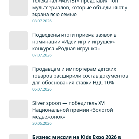
Телеканал «МУЛЬТ» представил топ
мультсериалов, которые объединяют у
экрана всю семью
08
.0
7
.2026
Подведены итоги приема заявок в
номинации «Идеи игр и игрушек»
конкурса «Родная игрушка»
07
.0
7
.2026
Продавцам и импортерам детских
товаров расширили состав документов
для обоснования ставки НДС 10%
06
.0
7
.2026
Silver spoon — победитель XVI
Национальной премии «Золотой
медвежонок»
30
.0
6
.2026
Бизнес‑миссия на Kids Expo 2026 в