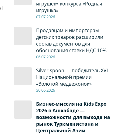
игрушек» конкурса «Родная
al
игрушка»
в
07
.0
7
.2026
Продавцам и импортерам
детских товаров расширили
состав документов для
обоснования ставки НДС 10%
06
.0
7
.2026
Silver spoon — победитель XVI
Национальной премии
«Золотой медвежонок»
30
.0
6
.2026
Бизнес‑миссия на Kids Expo
2026 в Ашхабаде —
возможности для выхода на
рынок Туркменистана и
Центральной Азии