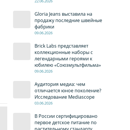
22
.0
6
.2026
Gloria Jeans выставила на
продажу последние швейные
фабрики
09
.0
6
.2026
Brick Labs представляет
коллекционные наборы с
легендарными героями к
юбилею «Союзмультфильма»
09
.0
6
.2026
Аудитория медиа: чем
отличается юное поколение?
Исследование Mediascope
03
.0
6
.2026
В России сертифицировано
первое детское питание по
растительному стандарту