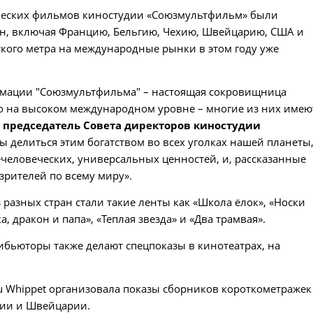
ических фильмов киностудии «Союзмультфильм» были
н, включая Францию, Бельгию, Чехию, Швейцарию, США и
ткого метра на международные рынки в этом году уже
имации "Союзмультфильма" – настоящая сокровищница
но на высоком международном уровне – многие из них имею
а
председатель Совета директоров киностудии
ды делиться этим богатством во всех уголках нашей планеты
еловеческих, универсальных ценностей, и, рассказанные
зрителей по всему миру».
разных стран стали такие ленты как «Школа ёлок», «Носки
а, дракон и папа», «Теплая звезда» и «Два трамвая».
бьюторы также делают спецпоказы в кинотеатрах, на
 du Whippet организовала показы сборников короткометражек
гии и Швейцарии.