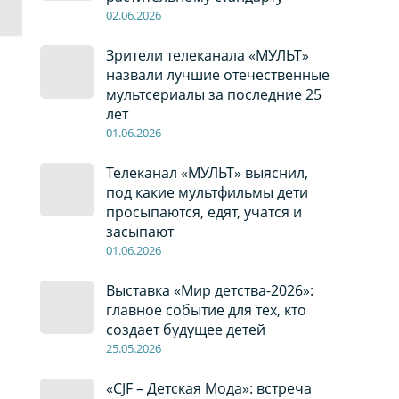
02
.0
6
.2026
Зрители телеканала «МУЛЬТ»
назвали лучшие отечественные
мультсериалы за последние 25
лет
01
.0
6
.2026
Телеканал «МУЛЬТ» выяснил,
под какие мультфильмы дети
просыпаются, едят, учатся и
засыпают
01
.0
6
.2026
Выставка «Мир детства-2026»:
главное событие для тех, кто
создает будущее детей
2
5
.0
5
.2026
«CJF – Детская Мода»: встреча