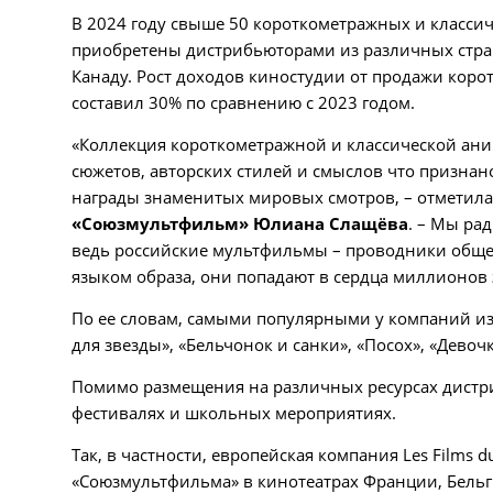
В 2024 году свыше 50 короткометражных и класс
приобретены дистрибьюторами из различных стра
Канаду. Рост доходов киностудии от продажи коро
составил 30% по сравнению с 2023 годом.
«Коллекция короткометражной и классической ан
сюжетов, авторских стилей и смыслов что призна
награды знаменитых мировых смотров, – отметил
«Союзмультфильм» Юлиана Слащёва
. – Мы ра
ведь российские мультфильмы – проводники общеч
языком образа, они попадают в сердца миллионов 
По ее словам, самыми популярными у компаний из 
для звезды», «Бельчонок и санки», «Посох», «Девочк
Помимо размещения на различных ресурсах дистри
фестивалях и школьных мероприятиях.
Так, в частности, европейская компания Les Films
«Союзмультфильма» в кинотеатрах Франции, Бель