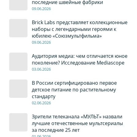
последние швейные фабрики
09
.0
6
.2026
Brick Labs представляет коллекционные
наборы с легендарными героями к
юбилею «Союзмультфильма»
09
.0
6
.2026
Аудитория медиа: чем отличается юное
поколение? Исследование Mediascope
03
.0
6
.2026
В России сертифицировано первое
детское питание по растительному
стандарту
02
.0
6
.2026
Зрители телеканала «МУЛЬТ» назвали
лучшие отечественные мультсериалы
за последние 25 лет
01
.0
6
.2026