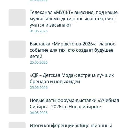
Телеканал «МУЛЬТ» выяснил, под какие
мультфильмы дети просыпаются, едят,
учатся и засыпают
01
.0
6
.2026
Выставка «Мир детства-2026»: главное
событие для тех, кто создает будущее
детей
2
5
.0
5
.2026
«CJF – Детская Мода»: встреча лучших
брендов и новых идей
2
5
.0
5
.2026
Новые даты форума-выставки «Учебная
Сибирь – 2026» в Новосибирске
04
.0
5
.2026
Итоги конференции «Лицензионный