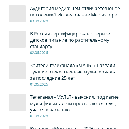
Аудитория медиа: чем отличается юное
поколение? Исследование Mediascope
03
.0
6
.2026
В России сертифицировано первое
детское питание по растительному
стандарту
02
.0
6
.2026
Зрители телеканала «МУЛЬТ» назвали
лучшие отечественные мультсериалы
за последние 25 лет
01
.0
6
.2026
Телеканал «МУЛЬТ» выяснил, под какие
мультфильмы дети просыпаются, едят,
учатся и засыпают
01
.0
6
.2026
Выставка «Мир детства-2026»: главное