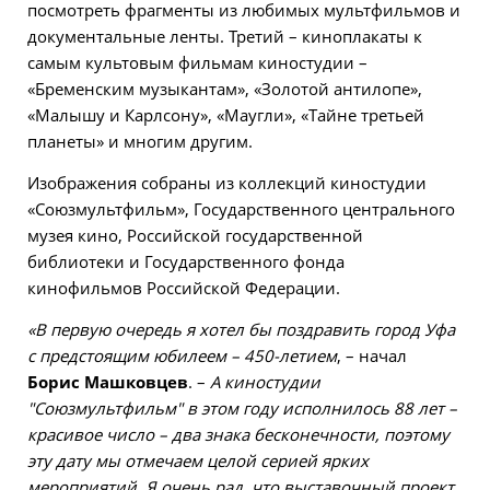
посмотреть фрагменты из любимых мультфильмов и
документальные ленты. Третий – киноплакаты к
самым культовым фильмам киностудии –
«Бременским музыкантам», «Золотой антилопе»,
«Малышу и Карлсону», «Маугли», «Тайне третьей
планеты» и многим другим.
Изображения собраны из коллекций киностудии
«Союзмультфильм», Государственного центрального
музея кино, Российской государственной
библиотеки и Государственного фонда
кинофильмов Российской Федерации.
«В первую очередь я хотел бы поздравить город Уфа
с предстоящим юбилеем – 450-летием
, – начал
Борис Машковцев
. –
А киностудии
"Союзмультфильм" в этом году исполнилось 88 лет –
красивое число – два знака бесконечности, поэтому
эту дату мы отмечаем целой серией ярких
мероприятий. Я очень рад, что выставочный проект