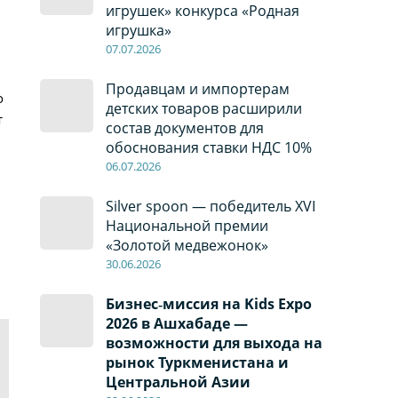
игрушек» конкурса «Родная
игрушка»
07
.0
7
.2026
Продавцам и импортерам
о
детских товаров расширили
т
состав документов для
обоснования ставки НДС 10%
06
.0
7
.2026
Silver spoon — победитель XVI
Национальной премии
«Золотой медвежонок»
30
.0
6
.2026
Бизнес‑миссия на Kids Expo
2026 в Ашхабаде —
возможности для выхода на
рынок Туркменистана и
Центральной Азии