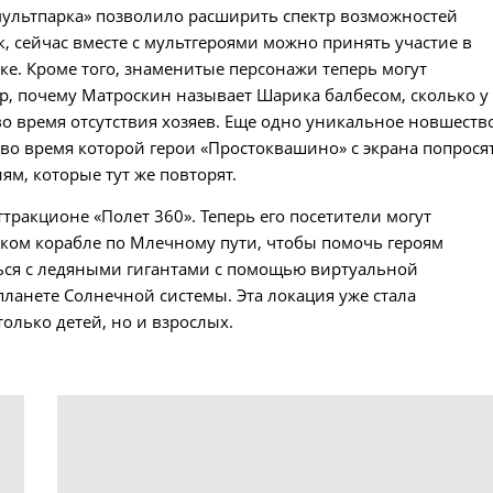
мультпарка» позволило расширить спектр возможностей
к, сейчас вместе с мультгероями можно принять участие в
аоке. Кроме того, знаменитые персонажи теперь могут
р, почему Матроскин называет Шарика балбесом, сколько у
во время отсутствия хозяев. Еще одно уникальное новшеств
 во время которой герои «Простоквашино» с экрана попрося
м, которые тут же повторят.
тракционе «Полет 360». Теперь его посетители могут
ком корабле по Млечному пути, чтобы помочь героям
ься с ледяными гигантами с помощью виртуальной
планете Солнечной системы. Эта локация уже стала
олько детей, но и взрослых.