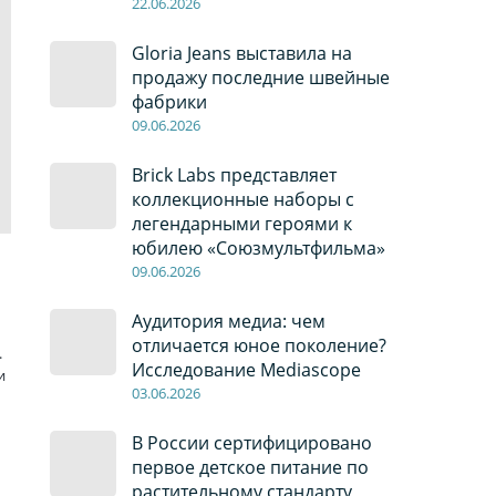
22
.0
6
.2026
Gloria Jeans выставила на
продажу последние швейные
фабрики
09
.0
6
.2026
Brick Labs представляет
коллекционные наборы с
легендарными героями к
юбилею «Союзмультфильма»
09
.0
6
.2026
Аудитория медиа: чем
отличается юное поколение?
.
Исследование Mediascope
и
03
.0
6
.2026
В России сертифицировано
первое детское питание по
растительному стандарту