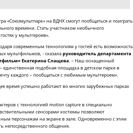
ра «Союзмультпарк» на ВДНХ смогут пообщаться и поиграть
ьного времени. Стать участником необычного
остях у мультгероев».
годаря современным технологиям у гостей есть возможност
ых мультфильмов, - сказала
руководитель департамента
тфильм» Екатерина Слащева
. – Наш оснащенный
л – единственная подобная площадка в детском парке в
мечту каждого – пообщаться с любимым мультгероем».
щее время успешно работают во многих зарубежных парках
актеров с технологией motion capture в специально
вствительными сенсорами костюмы позволяют
ным персонажам на экране в зале. Одновременно с этим
сть непосредственного общения.