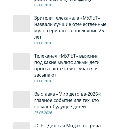
02
.0
6
.2026
Зрители телеканала «МУЛЬТ»
назвали лучшие отечественные
мультсериалы за последние 25
лет
01
.0
6
.2026
Телеканал «МУЛЬТ» выяснил,
под какие мультфильмы дети
просыпаются, едят, учатся и
засыпают
01
.0
6
.2026
Выставка «Мир детства-2026»:
главное событие для тех, кто
создает будущее детей
2
5
.0
5
.2026
«CJF – Детская Мода»: встреча