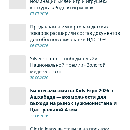
номинации «Идеи игр и игрушек»
конкурса «Родная игрушка»
07
.0
7
.2026
Продавцам и импортерам детских
товаров расширили состав документов
для обоснования ставки НДС 10%
06
.0
7
.2026
Silver spoon — победитель XVI
Национальной премии «Золотой
медвежонок»
30
.0
6
.2026
Бизнес‑миссия на Kids Expo 2026 в
Ашхабаде — возможности для
выхода на рынок Туркменистана и
Центральной Азии
22
.0
6
.2026
Gloria Jeans выставила на продажу