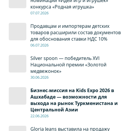
номинации «Идеи игр и игрушек»
конкурса «Родная игрушка»
07
.0
7
.2026
Продавцам и импортерам детских
товаров расширили состав документов
для обоснования ставки НДС 10%
06
.0
7
.2026
Silver spoon — победитель XVI
Национальной премии «Золотой
медвежонок»
30
.0
6
.2026
Бизнес‑миссия на Kids Expo 2026 в
Ашхабаде — возможности для
выхода на рынок Туркменистана и
Центральной Азии
22
.0
6
.2026
Gloria Jeans выставила на продажу