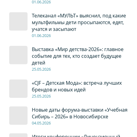
01
.0
6
.2026
Телеканал «МУЛЬТ» выяснил, под какие
мультфильмы дети просыпаются, едят,
учатся и засыпают
01
.0
6
.2026
Выставка «Мир детства-2026»: главное
событие для тех, кто создает будущее
детей
2
5
.0
5
.2026
«CJF – Детская Мода»: встреча лучших
брендов и новых идей
2
5
.0
5
.2026
Новые даты форума-выставки «Учебная
Сибирь – 2026» в Новосибирске
04
.0
5
.2026
Итоги конференции «Лицензионный