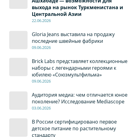
Ашхабаде — возможности для
выхода на рынок Туркменистана и
Центральной Азии
22
.0
6
.2026
Gloria Jeans выставила на продажу
последние швейные фабрики
09
.0
6
.2026
Brick Labs представляет коллекционные
наборы с легендарными героями к
юбилею «Союзмультфильма»
09
.0
6
.2026
Аудитория медиа: чем отличается юное
поколение? Исследование Mediascope
03
.0
6
.2026
В России сертифицировано первое
детское питание по растительному
стандарту