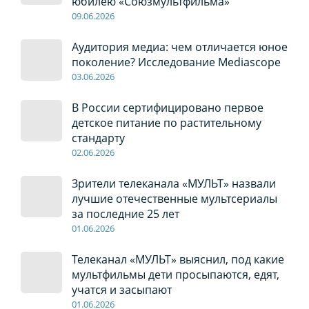
юбилею «Союзмультфильма»
09
.0
6
.2026
Аудитория медиа: чем отличается юное
поколение? Исследование Mediascope
03
.0
6
.2026
В России сертифицировано первое
детское питание по растительному
стандарту
02
.0
6
.2026
Зрители телеканала «МУЛЬТ» назвали
лучшие отечественные мультсериалы
за последние 25 лет
01
.0
6
.2026
Телеканал «МУЛЬТ» выяснил, под какие
мультфильмы дети просыпаются, едят,
учатся и засыпают
01
.0
6
.2026