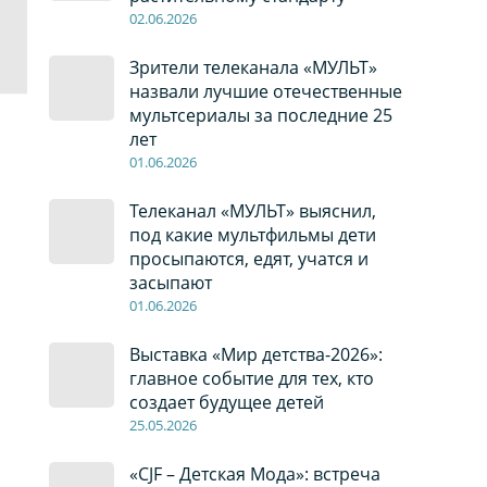
02
.0
6
.2026
Зрители телеканала «МУЛЬТ»
назвали лучшие отечественные
мультсериалы за последние 25
лет
01
.0
6
.2026
Телеканал «МУЛЬТ» выяснил,
под какие мультфильмы дети
просыпаются, едят, учатся и
засыпают
01
.0
6
.2026
Выставка «Мир детства-2026»:
главное событие для тех, кто
создает будущее детей
2
5
.0
5
.2026
«CJF – Детская Мода»: встреча