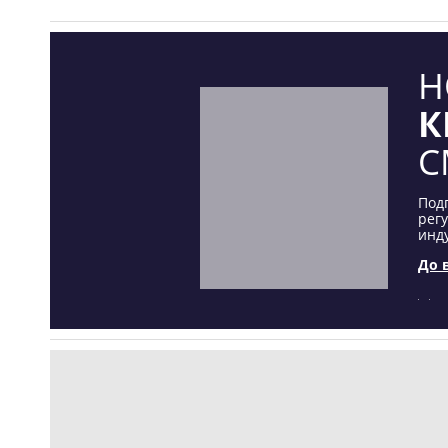
Н
К
С
Под
рег
инду
До 