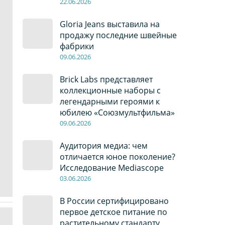
22
.0
6
.2026
Gloria Jeans выставила на
продажу последние швейные
фабрики
09
.0
6
.2026
Brick Labs представляет
коллекционные наборы с
легендарными героями к
юбилею «Союзмультфильма»
09
.0
6
.2026
Аудитория медиа: чем
отличается юное поколение?
Исследование Mediascope
03
.0
6
.2026
В России сертифицировано
первое детское питание по
растительному стандарту