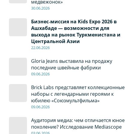
медвежонок»
30
.0
6
.2026
Бизнес‑миссия на Kids Expo 2026 в
Ашхабаде — возможности для
выхода на рынок Туркменистана и
Центральной Азии
22
.0
6
.2026
Gloria Jeans выставила на продажу
последние швейные фабрики
09
.0
6
.2026
Brick Labs представляет коллекционные
наборы с легендарными героями к
юбилею «Союзмультфильма»
09
.0
6
.2026
Аудитория медиа: чем отличается юное
поколение? Исследование Mediascope
03
.0
6
.2026