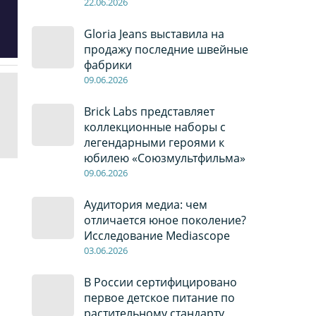
22
.0
6
.2026
Gloria Jeans выставила на
продажу последние швейные
фабрики
09
.0
6
.2026
Brick Labs представляет
коллекционные наборы с
легендарными героями к
юбилею «Союзмультфильма»
09
.0
6
.2026
Аудитория медиа: чем
отличается юное поколение?
Исследование Mediascope
03
.0
6
.2026
В России сертифицировано
первое детское питание по
растительному стандарту