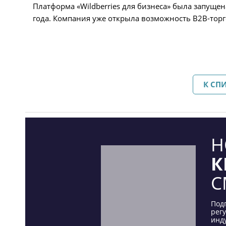
Платформа «Wildberries для бизнеса» была запуще
года. Компания уже открыла возможность B2B-тор
К СП
Н
К
С
Под
рег
инду