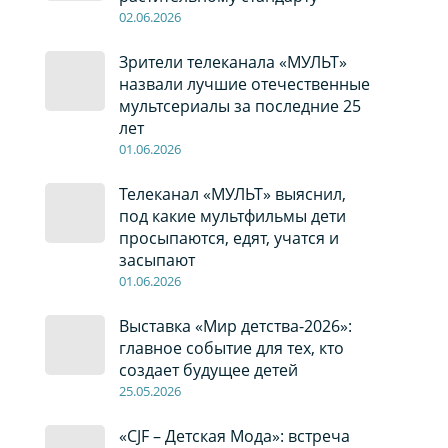
02
.0
6
.2026
Зрители телеканала «МУЛЬТ»
назвали лучшие отечественные
мультсериалы за последние 25
лет
01
.0
6
.2026
Телеканал «МУЛЬТ» выяснил,
под какие мультфильмы дети
просыпаются, едят, учатся и
засыпают
01
.0
6
.2026
Выставка «Мир детства-2026»:
главное событие для тех, кто
создает будущее детей
2
5
.0
5
.2026
«CJF – Детская Мода»: встреча