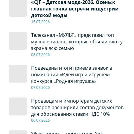
«CJF – Детская мода-2026. Осень»:
главная точка встречи индустрии
детской моды
15.07.2026
Телеканал «МУЛЬТ» представил топ
мультсериалов, которые объединяют у
экрана всю семью
08
.0
7
.2026
Подведены итоги приема заявок в
номинации «Идеи игр и игрушек»
конкурса «Родная игрушка»
07
.0
7
.2026
Продавцам и импортерам детских
товаров расширили состав документов
для обоснования ставки НДС 10%
06
.0
7
.2026
Silver spoon — победитель XVI