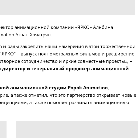
иректор анимационной компании «ЯРКО» Альбина
ation Агван Хачатрян.
n и рады закрепить наши намерения в этой торжественной
и "ЯРКО" – выпуск полнометражных фильмов и расширение
творное сотрудничество и яркие совместные проекты», –
й директор и генеральный продюсер анимационной
ской анимационной студии Popok Animation
,
ие, а также отметил, что это партнерство открывает новые
онцепциями, а также помогает развивать анимационную