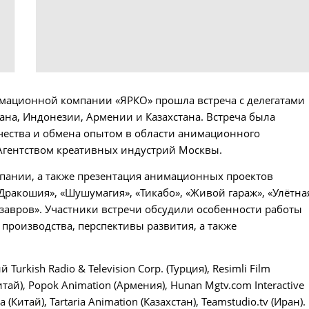
имационной компании «ЯРКО» прошла встреча с делегатами
на, Индонезии, Армении и Казахстана. Встреча была
ества и обмена опытом в области анимационного
 Агентством креативных индустрий Москвы.
мпании, а также презентация анимационных проектов
Дракошия», «Шушумагия», «Тикабо», «Живой гараж», «Улётна
авров». Участники встречи обсудили особенности работы
производства, перспективы развития, а также
rkish Radio & Television Corp. (Турция), Resimli Film
итай), Popok Animation (Армения), Hunan Mgtv.com Interactive
ia (Китай), Tartaria Animation (Казахстан), Teamstudio.tv (Иран).