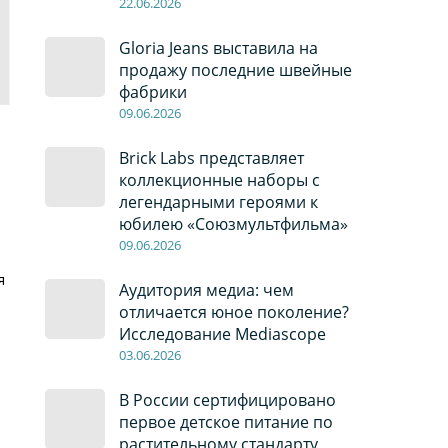
22
.0
6
.2026
Gloria Jeans выставила на
продажу последние швейные
фабрики
09
.0
6
.2026
Brick Labs представляет
коллекционные наборы с
легендарными героями к
юбилею «Союзмультфильма»
09
.0
6
.2026
я
Аудитория медиа: чем
отличается юное поколение?
Исследование Mediascope
03
.0
6
.2026
В России сертифицировано
первое детское питание по
растительному стандарту