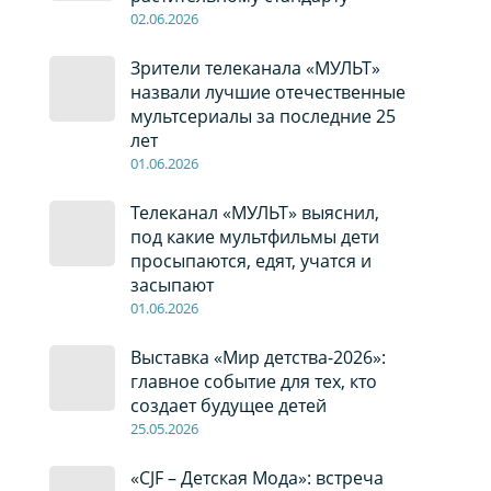
02
.0
6
.2026
Зрители телеканала «МУЛЬТ»
назвали лучшие отечественные
мультсериалы за последние 25
лет
01
.0
6
.2026
Телеканал «МУЛЬТ» выяснил,
под какие мультфильмы дети
просыпаются, едят, учатся и
засыпают
01
.0
6
.2026
Выставка «Мир детства-2026»:
главное событие для тех, кто
создает будущее детей
2
5
.0
5
.2026
«CJF – Детская Мода»: встреча