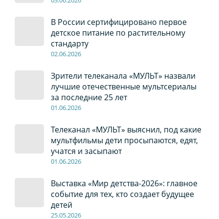
03
.0
6
.2026
В России сертифицировано первое
детское питание по растительному
стандарту
02
.0
6
.2026
Зрители телеканала «МУЛЬТ» назвали
лучшие отечественные мультсериалы
за последние 25 лет
01
.0
6
.2026
Телеканал «МУЛЬТ» выяснил, под какие
мультфильмы дети просыпаются, едят,
учатся и засыпают
01
.0
6
.2026
Выставка «Мир детства-2026»: главное
событие для тех, кто создает будущее
детей
2
5
.0
5
.2026