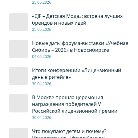
2
5
.0
5
.2026
«CJF – Детская Мода»: встреча лучших
брендов и новых идей
2
5
.0
5
.2026
Новые даты форума-выставки «Учебная
Сибирь – 2026» в Новосибирске
04
.0
5
.2026
Итоги конференции «Лицензионный
день в ритейле»
30
.04
.2026
В Москве прошла церемония
награждения победителей V
Российской лицензионной премии
30
.04
.2026
Что покупают детям и почему?
Исследование «Ипсос Комкон»