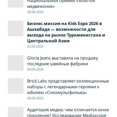
Национальной премии «Золотой
медвежонок»
30
.0
6
.2026
Бизнес‑миссия на Kids Expo 2026 в
Ашхабаде — возможности для
выхода на рынок Туркменистана и
Центральной Азии
22
.0
6
.2026
Gloria Jeans выставила на продажу
последние швейные фабрики
09
.0
6
.2026
Brick Labs представляет коллекционные
наборы с легендарными героями к
юбилею «Союзмультфильма»
09
.0
6
.2026
Аудитория медиа: чем отличается юное
поколение? Исследование Mediascope