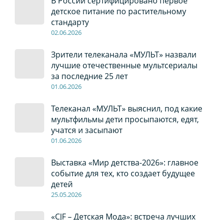
В России сертифицировано первое
детское питание по растительному
стандарту
02
.0
6
.2026
Зрители телеканала «МУЛЬТ» назвали
лучшие отечественные мультсериалы
за последние 25 лет
01
.0
6
.2026
Телеканал «МУЛЬТ» выяснил, под какие
мультфильмы дети просыпаются, едят,
учатся и засыпают
01
.0
6
.2026
Выставка «Мир детства-2026»: главное
событие для тех, кто создает будущее
детей
2
5
.0
5
.2026
«CJF – Детская Мода»: встреча лучших