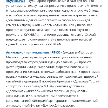
«Кухня.РФ»
– кулинарное приложение и сайт для тех, кто
устал ломать голову над вопросом «что приготовить?». Вместо
множества способов приготовления одного и того же блюда,
мы отобрали только проверенные рецепты в трех вариантах:
«домашний» – для самых близких, «классический» – для
семейных праздников и «премиальный», как у шефа. Всё
просто и доступно: даём гарантию неизменно вкусного
результата! КУХНЯ.РФ – ты точно умеешь готовить! Скачай
подходящее приложение и стань шеф-поваром на своей
кухне! Или заходи на сайт КУХНЯ.РФ.
Анимационная компания «ЯРКО»
(входит в «Газпром-
Медиа Холдинг») реализует полный цикл анимационного
производства: от рождения идеи до реализации проекта,
дистрибуции и лицензирования, маркетингового и PR-
продвижения. Сегодня в «ЯРКО» работают над 15 проектами в
разных жанрах и художественных технологиях для широкой
семейной аудитории. В портфеле брендов – «Дракоша Тоша»,
«Спорт Тоша», «Команда МАТЧ», «Улётная доставка»,
«Дракошия», «Тикабо», «Живой гараж», «Шушумагия»,
«Технолайк!» и др. В совместном производстве с
кинокомпанией «Централ Партнершип» – полнометражный
анимационный фильм «Доктор Динозавров».