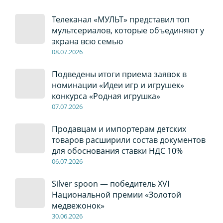
Телеканал «МУЛЬТ» представил топ
мультсериалов, которые объединяют у
экрана всю семью
08
.0
7
.2026
Подведены итоги приема заявок в
номинации «Идеи игр и игрушек»
конкурса «Родная игрушка»
07
.0
7
.2026
Продавцам и импортерам детских
товаров расширили состав документов
для обоснования ставки НДС 10%
06
.0
7
.2026
Silver spoon — победитель XVI
Национальной премии «Золотой
медвежонок»
30
.0
6
.2026