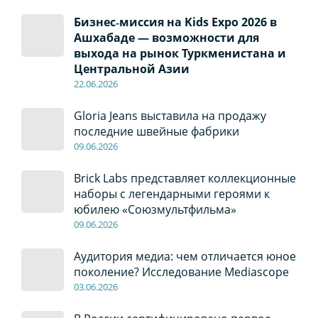
Бизнес‑миссия на Kids Expo 2026 в
Ашхабаде — возможности для
выхода на рынок Туркменистана и
Центральной Азии
22
.0
6
.2026
Gloria Jeans выставила на продажу
последние швейные фабрики
09
.0
6
.2026
Brick Labs представляет коллекционные
наборы с легендарными героями к
юбилею «Союзмультфильма»
09
.0
6
.2026
Аудитория медиа: чем отличается юное
поколение? Исследование Mediascope
03
.0
6
.2026