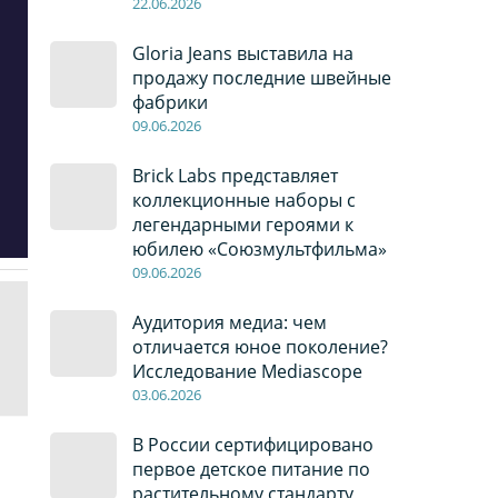
22
.0
6
.2026
Gloria Jeans выставила на
продажу последние швейные
фабрики
09
.0
6
.2026
Brick Labs представляет
коллекционные наборы с
легендарными героями к
юбилею «Союзмультфильма»
09
.0
6
.2026
Аудитория медиа: чем
отличается юное поколение?
Исследование Mediascope
03
.0
6
.2026
В России сертифицировано
первое детское питание по
растительному стандарту