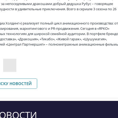
ет за непоседливыми дракошами добрый дедушка Рубус – говорящее
дности в удивительные приключения. Всего в сериале 3 сезона по 26
диа Холдинг») реализует полный цикл анимационного производства: о
нзирования, маркетингового и PR-продвижения. Сегодня в «ЯРКО»
ных технологиях для широкой семейной аудитории. В портфеле бренд
 доставка», «Дракошия», «Тикабо», «Живой гараж», «Шушумагия»,
панией «Централ Партнершип» – полнометражные анимационные фильм
ИСКУ НОВОСТЕЙ
ОВОСТИ