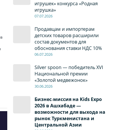
игрушек» конкурса «Родная
игрушка»
07
.0
7
.2026
т
Продавцам и импортерам
детских товаров расширили
ов
состав документов для
обоснования ставки НДС 10%
ы
06
.0
7
.2026
Silver spoon — победитель XVI
Национальной премии
«Золотой медвежонок»
30
.0
6
.2026
Бизнес‑миссия на Kids Expo
2026 в Ашхабаде —
возможности для выхода на
рынок Туркменистана и
Центральной Азии