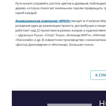
Рути может управлять ростом цветов и деревьев. Наблюда
дерево, которое помогает маленьким героям превращать тру
серий каждый.
Анимационная компания «ЯРКО»
(входит в «Газпром-Ме
рождения идеи до реализации проекта, дистрибуции и лице
работают над 22 проектами в разных жанрах и художествен
– «Дракоша Тоша», «Спорт Тоша», «Команда МАТЧ», «Улётная
«Технолайк» и др. В совместном производстве с киноком
«Доктор Динозавров» и «Мотомарс. Большая гонка».
К СП
Н