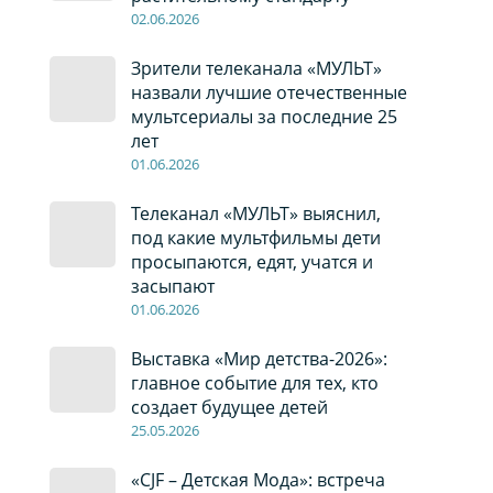
02
.0
6
.2026
Зрители телеканала «МУЛЬТ»
назвали лучшие отечественные
мультсериалы за последние 25
лет
01
.0
6
.2026
Телеканал «МУЛЬТ» выяснил,
под какие мультфильмы дети
просыпаются, едят, учатся и
засыпают
01
.0
6
.2026
Выставка «Мир детства-2026»:
главное событие для тех, кто
создает будущее детей
2
5
.0
5
.2026
«CJF – Детская Мода»: встреча