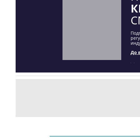
К
С
Под
рег
инду
До 