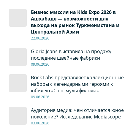
Бизнес‑миссия на Kids Expo 2026 в
Ашхабаде — возможности для
выхода на рынок Туркменистана и
Центральной Азии
22
.0
6
.2026
Gloria Jeans выставила на продажу
последние швейные фабрики
09
.0
6
.2026
Brick Labs представляет коллекционные
наборы с легендарными героями к
юбилею «Союзмультфильма»
09
.0
6
.2026
Аудитория медиа: чем отличается юное
поколение? Исследование Mediascope
03
.0
6
.2026