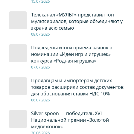
15.07.2026
Телеканал «МУЛЬТ» представил топ
мультсериалов, которые объединяют у
экрана всю семью
08
.0
7
.2026
Подведены итоги приема заявок в
номинации «Идеи игр и игрушек»
конкурса «Родная игрушка»
07
.0
7
.2026
Продавцам и импортерам детских
товаров расширили состав документов
для обоснования ставки НДС 10%
06
.0
7
.2026
Silver spoon — победитель XVI
Национальной премии «Золотой
медвежонок»
30
.0
6
.2026