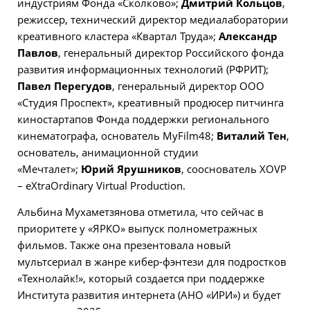
индустриям Фонда «Сколково»;
Дмитрий Кольцов
,
режиссер, технический директор медиалаборатории
креативного кластера «Квартал Труда»;
Александр
Павлов
, генеральный директор Российского фонда
развития информационных технологий (РФРИТ);
Павел Перегудов
, генеральный директор ООО
«Студия Проспект», креативный продюсер питчинга
киностартапов Фонда поддержки регионального
кинематографа, основатель MyFilm48;
Виталий Тен
,
основатель, анимационной студии
«Мечталет»;
Юрий Ярушников
, сооснователь XOVP
– eXtraOrdinary Virtual Production.
Альбина Мухаметзянова отметила, что сейчас в
приоритете у «ЯРКО» выпуск полнометражных
фильмов. Также она презентовала новый
мультсериал в жанре кибер-фэнтези для подростков
«Технолайк!», который создается при поддержке
Института развития интернета (АНО «ИРИ») и будет