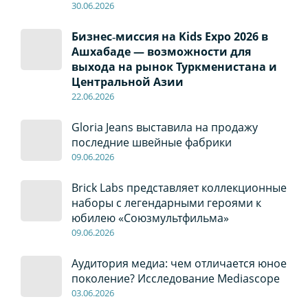
30
.0
6
.2026
Бизнес‑миссия на Kids Expo 2026 в
Ашхабаде — возможности для
выхода на рынок Туркменистана и
Центральной Азии
22
.0
6
.2026
Gloria Jeans выставила на продажу
последние швейные фабрики
09
.0
6
.2026
Brick Labs представляет коллекционные
наборы с легендарными героями к
юбилею «Союзмультфильма»
09
.0
6
.2026
Аудитория медиа: чем отличается юное
поколение? Исследование Mediascope
03
.0
6
.2026