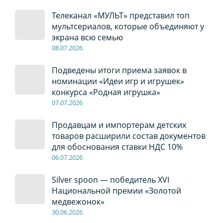
Телеканал «МУЛЬТ» представил топ
мультсериалов, которые объединяют у
экрана всю семью
08
.0
7
.2026
Подведены итоги приема заявок в
номинации «Идеи игр и игрушек»
конкурса «Родная игрушка»
07
.0
7
.2026
Продавцам и импортерам детских
товаров расширили состав документов
для обоснования ставки НДС 10%
06
.0
7
.2026
Silver spoon — победитель XVI
Национальной премии «Золотой
медвежонок»
30
.0
6
.2026