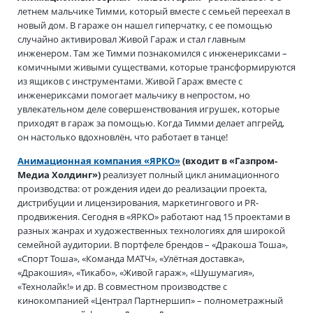
летнем мальчике Тимми, который вместе с семьей переехал в
новый дом. В гараже он нашел гиперчатку, с ее помощью
случайно активировал Живой Гараж и стал главным
инженером. Там же Тимми познакомился с инженериксами –
комичными живыми существами, которые трансформируются
из ящиков с инструментами. Живой Гараж вместе с
инженериксами помогает мальчику в непростом, но
увлекательном деле совершенствования игрушек, которые
приходят в гараж за помощью. Когда Тимми делает апгрейд,
он настолько вдохновлён, что работает в танце!
Анимационная компания «ЯРКО»
(входит в «Газпром-
Медиа Холдинг»)
реализует полный цикл анимационного
производства: от рождения идеи до реализации проекта,
дистрибуции и лицензирования, маркетингового и PR-
продвижения. Сегодня в «ЯРКО» работают над 15 проектами в
разных жанрах и художественных технологиях для широкой
семейной аудитории. В портфеле брендов – «Дракоша Тоша»,
«Спорт Тоша», «Команда МАТЧ», «Улётная доставка»,
«Дракошия», «Тикабо», «Живой гараж», «Шушумагия»,
«Технолайк!» и др. В совместном производстве с
кинокомпанией «Централ Партнершип» – полнометражный