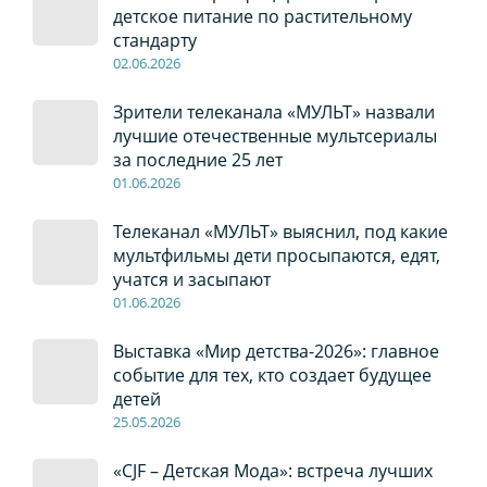
детское питание по растительному
стандарту
02
.0
6
.2026
Зрители телеканала «МУЛЬТ» назвали
лучшие отечественные мультсериалы
за последние 25 лет
01
.0
6
.2026
Телеканал «МУЛЬТ» выяснил, под какие
мультфильмы дети просыпаются, едят,
учатся и засыпают
01
.0
6
.2026
Выставка «Мир детства-2026»: главное
событие для тех, кто создает будущее
детей
2
5
.0
5
.2026
«CJF – Детская Мода»: встреча лучших