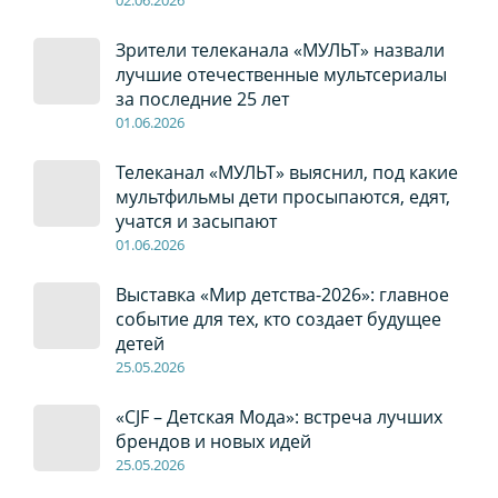
02
.0
6
.2026
Зрители телеканала «МУЛЬТ» назвали
лучшие отечественные мультсериалы
за последние 25 лет
01
.0
6
.2026
Телеканал «МУЛЬТ» выяснил, под какие
мультфильмы дети просыпаются, едят,
учатся и засыпают
01
.0
6
.2026
Выставка «Мир детства-2026»: главное
событие для тех, кто создает будущее
детей
2
5
.0
5
.2026
«CJF – Детская Мода»: встреча лучших
брендов и новых идей
2
5
.0
5
.2026