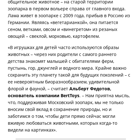
общительное животное – на старой территории
зоопарка в первом вольере справа от главного входа.
Лама живет в зоопарке с 2009 года, прибыв в Россию из
Германии. Являясь «вегетарианкой», она питается
сеном, ветками, овсом и «винегретом» из резаных
овощей – свеклой, морковью, картофелем.
«В игрушках для детей часто используются образы
животных – через них родители с самого раннего
детства знакомят малышей с обитателями ферм,
пустынь, гор, джунглей и водного мира. Крайне важно
сохранить эту планету такой для будущих поколений – с
ее невероятным биоразнообразием, удивительной
флорой и фауной, – считает
Альберт Федотов,
основатель компании BertToys
. – Нам приятна мысль,
что, поддерживая Московский зоопарк, мы не только
вносим свой вклад в сохранение природы, но и
заботимся о том, чтобы дети прямо сейчас могли
вживую любоваться животными, которых когда-то
видели на картинках».