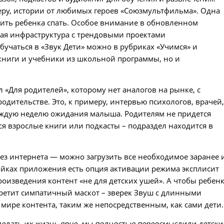
еру, истории от любимых героев
«
Союзмультфильма
»
. Одна
жить ребенка спать. Особое внимание в обновленном
елая инфраструктура с трендовыми проектами
бучаться в «Звук Дети» можно в рубриках «Учимся» и
 книги и учебники из школьной программы, но и
«Для родителей», которому нет аналогов на рынке, с
одительстве. Это, к примеру, интервью психологов, врачей
аждую неделю ожидания малыша. Родителям не придется
ся взрослые книги или подкасты – подраздел находится в
ез интернета — можно загрузить все необходимое заранее 
ройках приложения есть опция активации режима эксплисит
роизведения контент «не для детских ушей». А чтобы ребен
стретит симпатичный маскот – зверек Звуш с длинными
ире контента, таким же непосредственным, как сами дети.
делать их жизнь ярче, мы полностью переосмыслили детски