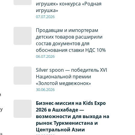
игрушек» конкурса «Родная
игрушка»
07
.0
7
.2026
Продавцам и импортерам
детских товаров расширили
состав документов для
обоснования ставки НДС 10%
06
.0
7
.2026
,
Silver spoon — победитель XVI
Национальной премии
«Золотой медвежонок»
30
.0
6
.2026
и
Бизнес‑миссия на Kids Expo
ку
2026 в Ашхабаде —
возможности для выхода на
рынок Туркменистана и
Центральной Азии
й