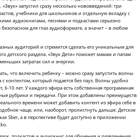
 «Звук» запустил сразу несколько нововведений: три
растов, учебники для школьников и отдельную вкладку с
скими аудиокнигами, песнями и подкастами серьезно
 безопасном для глаз аудиоформате, а значит – в любом
азных аудиторий и стремится сделать его уникальным для
го детского раздела. «Звук Дети» поможет мамам и папам
меньших затратах сил и энергии.
ать, что включить ребенку – можно сразу запустить волны
 с контентом, который подается без пауз. Волны удобно
ет, 6-10 лет. У каждого эфира есть собственная программная
нные рубрики и передачи. При этом добавлены преимуществ
еального времени может добавить контент из эфира себе в
одобное чаще, или, наоборот, пролистнуть дальше. Детское
ах Sber, а в перспективе будет доступно в приложении
ko.
азок, подкастов и аудиокниг для обучения и развлечения.