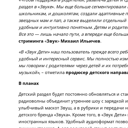
раздел в
«
Звуке
»
. Мы еще больше сегментировали 
школьникам, и дошколятам, создали адаптивные п
звездных мам и пап, а также выделили отдельный 
удобным и интуитивно понятным. Детям и родител
Все это — лишь начало пути, а впереди еще больш
стриминга
«
Звук
»
Михаил Ильичев
.
«В «Звук Дети» наш пользователь прежде всего реб
удобный и интересный сервис. Мы полностью изме
мы говорим с родителями через детей и их потребн
музыкой»
, – отметила
продюсер детского направ
В планах
Детский раздел будет постоянно обновляться и ста
радиоволны объединит утреннее шоу с зарядкой 
улыбчивый маскот Звуш, а в рубрики и передачи н
детского бренда
«
Звука
»
. Кроме того, в «Звук
Дети» 
иностранных языков. Удобный аудиоформат позволи