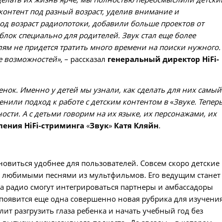
контент под разный возраст, уделив внимание и
од возраст радиопотоки, добавили больше проектов от
блок специально для родителей. Звук стал еще более
ям не придется тратить много времени на поиски нужного.
е возможностей»
, – рассказал
генеральный директор HiFi-
енок. Именно у детей мы узнали, как сделать для них самый
нили подход к работе с детским контентом в
«
Звуке. Тепер
ости. А с детьми говорим на их языке, их персонажами, их
ления HiFi-стриминга
«
Звук
»
Катя Кляйн
.
новиться удобнее для пользователей. Совсем скоро детские
и любимыми песнями из мультфильмов. Его ведущим станет
а радио смогут интегрироваться партнеры и амбассадоры
появится еще одна совершенно новая рубрика для изучени
т разгрузить глаза ребенка и начать учебный год без