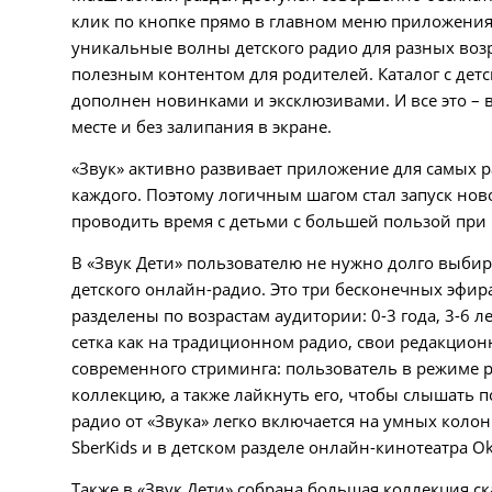
клик по кнопке прямо в главном меню приложения.
уникальные волны детского радио для разных воз
полезным контентом для родителей. Каталог с дет
дополнен новинками и эксклюзивами. И все это – в
месте и без залипания в экране.
«
Звук
»
активно развивает приложение для самых р
каждого. Поэтому логичным шагом стал запуск ново
проводить время с детьми с большей пользой при 
В «Звук Дети» пользователю не нужно долго выбир
детского онлайн-радио. Это три бесконечных эфира
разделены по возрастам аудитории: 0-3 года, 3-6 л
сетка как на традиционном радио, свои редакцио
современного стриминга: пользователь в режиме р
коллекцию, а также лайкнуть его, чтобы слышать п
радио от
«
Звука
»
легко включается на умных колонк
SberKids и в детском разделе онлайн-кинотеатра Ok
Также в «Звук Дети» собрана большая коллекция ск