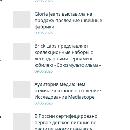
22
.0
6
.2026
Gloria Jeans выставила на
продажу последние швейные
фабрики
09
.0
6
.2026
Brick Labs представляет
коллекционные наборы с
легендарными героями к
ь
юбилею «Союзмультфильма»
09
.0
6
.2026
Аудитория медиа: чем
отличается юное поколение?
Исследование Mediascope
03
.0
6
.2026
В России сертифицировано
я
первое детское питание по
растительному стандарту