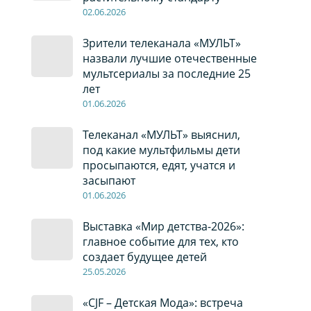
02
.0
6
.2026
Зрители телеканала «МУЛЬТ»
назвали лучшие отечественные
мультсериалы за последние 25
лет
01
.0
6
.2026
Телеканал «МУЛЬТ» выяснил,
под какие мультфильмы дети
просыпаются, едят, учатся и
засыпают
01
.0
6
.2026
Выставка «Мир детства-2026»:
главное событие для тех, кто
создает будущее детей
2
5
.0
5
.2026
«CJF – Детская Мода»: встреча