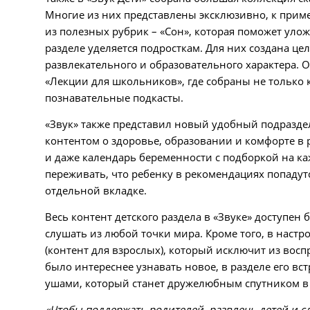
Многие из них представлены эксклюзивно, к прим
из полезных рубрик – «Сон», которая поможет уло
разделе уделяется подросткам. Для них создана ц
развлекательного и образовательного характера. О
«Лекции для школьников», где собраны не только
познавательные подкасты.
«
Звук
»
также представил новый удобный подраздел 
контентом о здоровье, образовании и комфорте в р
и даже календарь беременности с подборкой на к
переживать, что ребенку в рекомендациях попадут
отдельной вкладке.
Весь контент детского раздела в
«
Звуке
»
доступен б
слушать из любой точки мира. Кроме того, в наст
(контент для взрослых), который исключит из восп
было интереснее узнавать новое, в разделе его в
ушами, который станет дружелюбным спутником в м
«Чтобы поддержать родителей, развлечь детей и с