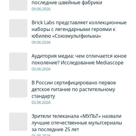
последние швейные фабрики
09
.0
6
.2026
Brick Labs представляет коллекционные
наборы с легендарными героями к
юбилею «Союзмультфильма»
09
.0
6
.2026
Аудитория медиа: чем отличается юное
поколение? Исследование Mediascope
03
.0
6
.2026
В России сертифицировано первое
детское питание по растительному
стандарту
02
.0
6
.2026
Зрители телеканала «МУЛЬТ» назвали
лучшие отечественные мультсериалы
за последние 25 лет
01
.0
6
.2026