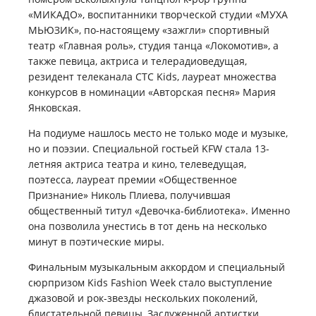
«МИКАДО», воспитанники творческой студии «МУХА
МЬЮЗИК», по-настоящему «зажгли» спортивный
театр «Главная роль», студия танца «Локомотив», а
также певица, актриса и телерадиоведущая,
резидент телеканала СТС Kids, лауреат множества
конкурсов в номинации «Авторская песня» Мария
Янковская.
На подиуме нашлось место не только моде и музыке,
но и поэзии. Специальной гостьей KFW стала 13-
летняя актриса театра и кино, телеведущая,
поэтесса, лауреат премии «Общественное
Признание» Николь Плиева, получившая
общественный титул «Девочка-библиотека». Именно
она позволила унестись в тот день на несколько
минут в поэтические миры.
Финальным музыкальным аккордом и специальный
сюрпризом Kids Fashion Week стало выступление
джазовой и рок-звезды нескольких поколений,
блистательной певицы, Заслуженной артистки