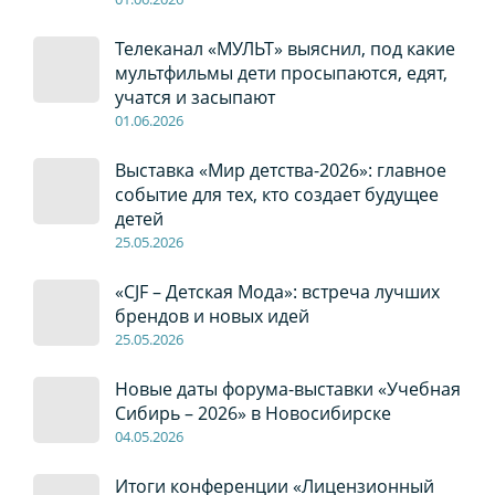
Телеканал «МУЛЬТ» выяснил, под какие
мультфильмы дети просыпаются, едят,
учатся и засыпают
01
.0
6
.2026
Выставка «Мир детства-2026»: главное
событие для тех, кто создает будущее
детей
2
5
.0
5
.2026
«CJF – Детская Мода»: встреча лучших
брендов и новых идей
2
5
.0
5
.2026
Новые даты форума-выставки «Учебная
Сибирь – 2026» в Новосибирске
04
.0
5
.2026
Итоги конференции «Лицензионный