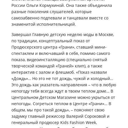
России Ольги Кормухиной. Она также объединила
разные поколения слушателей, которые
самозабвенно подпевали и танцевали вместе со
знаменитой исполнительницей.
Завершал Главную детскую неделю моды в Москве,
по традиции, концептуальный показ от
Продюсерского центра «Грани», ставший мини-
спектаклем и включавший в себя, помимо самого
показа, видеоинсталляцию (специально снятый
творческой командой «Граней» клип), а также
интерактив с залом и флешмоб. «Показ назвали
«Дождь»… Но это не тот дождь, чужой и холодный…
Это дождь как указатель направления – что в любую
непогоду тебя всегда ждут в твоем теплом доме… В
Центральном Детском Магазине можно укрыться от
непогоды. Согреться теплом в Центре «Грани»… В
общем, мы про такой дождь», – поясняют свою
задумку главный режиссер Валерий Сороковой и
генеральный продюсер Kids Fashion Week,