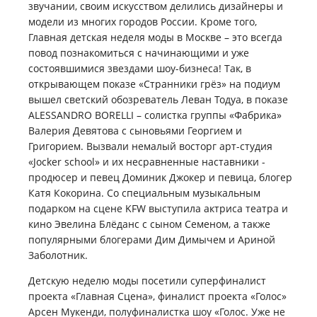
звучании, своим искусством делились дизайнеры и
модели из многих городов России. Кроме того,
Главная детская неделя моды в Москве – это всегда
повод познакомиться с начинающими и уже
состоявшимися звездами шоу-бизнеса! Так, в
открывающем показе «Странники грёз» на подиум
вышел светский обозреватель Леван Тодуа, в показе
ALESSANDRO BORELLI – солистка группы «Фабрика»
Валерия Девятова с сыновьями Георгием и
Григорием. Вызвали немалый восторг арт-студия
«Jocker school» и их несравненные наставники -
продюсер и певец Доминик Джокер и певица, блогер
Катя Кокорина. Со специальным музыкальным
подарком на сцене KFW выступила актриса театра и
кино Эвелина Блёданс с сыном Семеном, а также
популярными блогерами Дим Димычем и Ариной
Заболотник.
Детскую неделю моды посетили суперфиналист
проекта «Главная Сцена», финалист проекта «Голос»
Арсен Мукенди, полуфиналистка шоу «Голос. Уже не