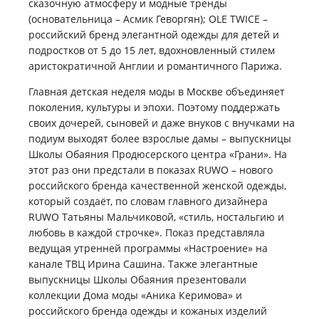
сказочную атмосферу и модные тренды
(основательница – Асмик Геворгян); OLE TWICE –
российский бренд элегантной одежды для детей и
подростков от 5 до 15 лет, вдохновленный стилем
аристократичной Англии и романтичного Парижа.
Главная детская неделя моды в Москве объединяет
поколения, культуры и эпохи. Поэтому поддержать
своих дочерей, сыновей и даже внуков с внучками на
подиум выходят более взрослые дамы – выпускницы
Школы Обаяния Продюсерского центра «Грани». На
этот раз они предстали в показах RUWO – нового
российского бренда качественной женской одежды,
который создаёт, по словам главного дизайнера
RUWO Татьяны Мальчиковой, «стиль, ностальгию и
любовь в каждой строчке». Показ представляла
ведущая утренней программы «Настроение» на
канале ТВЦ Ирина Сашина. Также элегантные
выпускницы Школы Обаяния презентовали
коллекции Дома моды «Аника Керимова» и
российского бренда одежды и кожаных изделий