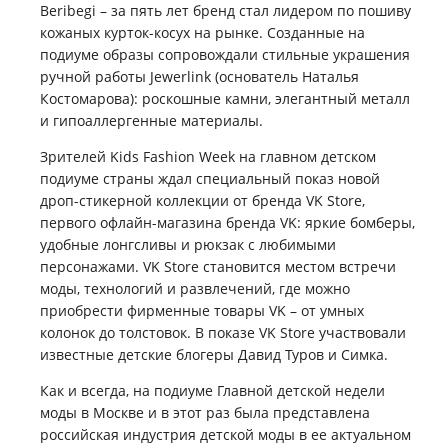
Beribegi – за пять лет бренд стал лидером по пошиву
кожаных курток-косух на рынке. Созданные на
подиуме образы сопровождали стильные украшения
ручной работы Jewerlink (основатель Наталья
Костомарова): роскошные камни, элегантный металл
и гипоаллергенные материалы.
Зрителей Kids Fashion Week на главном детском
подиуме страны ждал специальный показ новой
дроп-стикерной коллекции от бренда VK Store,
первого офлайн-магазина бренда VK: яркие бомберы,
удобные лонгсливы и рюкзак с любимыми
персонажами. VK Store становится местом встречи
моды, технологий и развлечений, где можно
приобрести фирменные товары VK – от умных
колонок до толстовок. В показе VK Store участвовали
известные детские блогеры Давид Туров и Симка.
Как и всегда, на подиуме Главной детской недели
моды в Москве и в этот раз была представлена
российская индустрия детской моды в ее актуальном