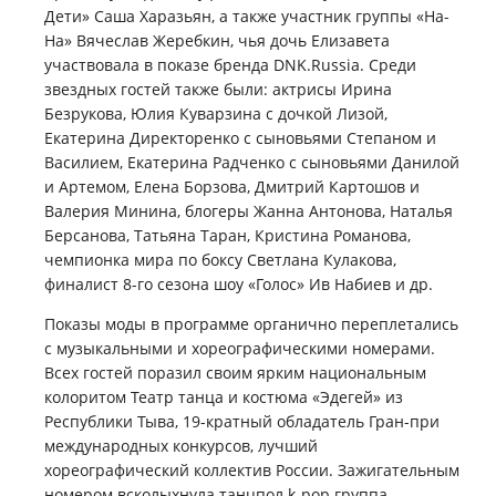
Дети» Саша Харазьян, а также участник группы «На-
На» Вячеслав Жеребкин, чья дочь Елизавета
участвовала в показе бренда DNK.Russia. Среди
звездных гостей также были: актрисы Ирина
Безрукова, Юлия Куварзина с дочкой Лизой,
Екатерина Директоренко с сыновьями Степаном и
Василием, Екатерина Радченко с сыновьями Данилой
и Артемом, Елена Борзова, Дмитрий Картошов и
Валерия Минина, блогеры Жанна Антонова, Наталья
Берсанова, Татьяна Таран, Кристина Романова,
чемпионка мира по боксу Светлана Кулакова,
финалист 8-го сезона шоу «Голос» Ив Набиев и др.
Показы моды в программе органично переплетались
с музыкальными и хореографическими номерами.
Всех гостей поразил своим ярким национальным
колоритом Театр танца и костюма «Эдегей» из
Республики Тыва, 19-кратный обладатель Гран-при
международных конкурсов, лучший
хореографический коллектив России. Зажигательным
номером всколыхнула танцпол k-pop группа