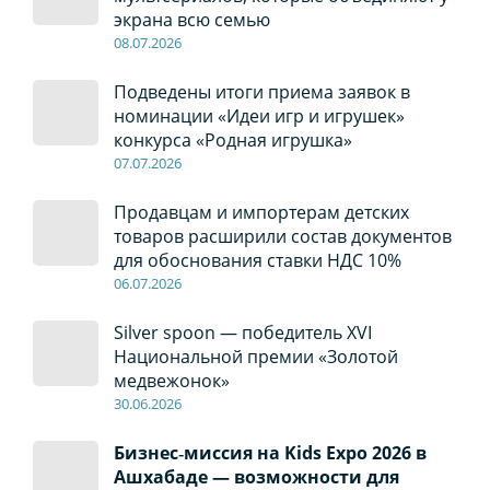
экрана всю семью
08
.0
7
.2026
Подведены итоги приема заявок в
номинации «Идеи игр и игрушек»
конкурса «Родная игрушка»
07
.0
7
.2026
Продавцам и импортерам детских
товаров расширили состав документов
для обоснования ставки НДС 10%
06
.0
7
.2026
Silver spoon — победитель XVI
Национальной премии «Золотой
медвежонок»
30
.0
6
.2026
Бизнес‑миссия на Kids Expo 2026 в
Ашхабаде — возможности для