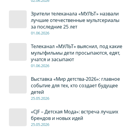
02
.0
6
.2026
Зрители телеканала «МУЛЬТ» назвали
лучшие отечественные мультсериалы
за последние 25 лет
01
.0
6
.2026
Телеканал «МУЛЬТ» выяснил, под какие
мультфильмы дети просыпаются, едят,
учатся и засыпают
01
.0
6
.2026
Выставка «Мир детства-2026»: главное
событие для тех, кто создает будущее
детей
2
5
.0
5
.2026
«CJF – Детская Мода»: встреча лучших
брендов и новых идей
2
5
.0
5
.2026