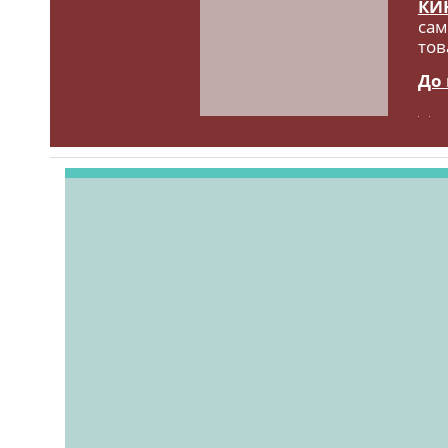
КИ
сам
тов
До 