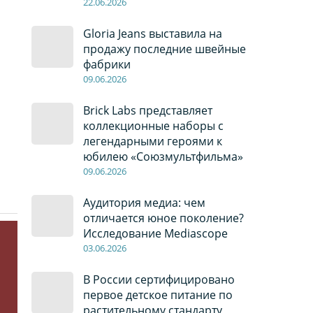
22
.0
6
.2026
Gloria Jeans выставила на
продажу последние швейные
фабрики
09
.0
6
.2026
Brick Labs представляет
коллекционные наборы с
легендарными героями к
юбилею «Союзмультфильма»
09
.0
6
.2026
Аудитория медиа: чем
отличается юное поколение?
Исследование Mediascope
03
.0
6
.2026
В России сертифицировано
первое детское питание по
растительному стандарту