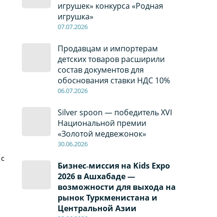
игрушек» конкурса «Родная
игрушка»
07
.0
7
.2026
Продавцам и импортерам
детских товаров расширили
состав документов для
обоснования ставки НДС 10%
06
.0
7
.2026
Silver spoon — победитель XVI
Национальной премии
«Золотой медвежонок»
30
.0
6
.2026
 с
Бизнес‑миссия на Kids Expo
2026 в Ашхабаде —
возможности для выхода на
рынок Туркменистана и
Центральной Азии