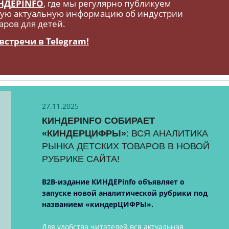
НДЕРINFO
, где мы регулярно публикуем
ую актуальную информацию об индустрии
аров для детей.
встречи в Telegram!
27.11.2025
КИНДЕРINFO СОБИРАЕТ
«КИНДЕРЦИФРЫ»
: ВСЯ АНАЛИТИКА
РЫНКА ДЕТСКИХ ТОВАРОВ В НОВОЙ
РУБРИКЕ САЙТА!
B2B-издание КИНДЕРinfo объявляет о
запуске новой аналитической рубрики под
названием «киндерЦИФРЫ».
Для удобства читателей вся актуальная