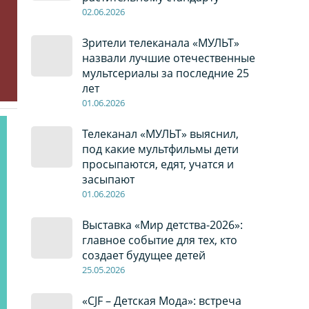
02
.0
6
.2026
Зрители телеканала «МУЛЬТ»
назвали лучшие отечественные
мультсериалы за последние 25
лет
01
.0
6
.2026
Телеканал «МУЛЬТ» выяснил,
под какие мультфильмы дети
просыпаются, едят, учатся и
засыпают
01
.0
6
.2026
Выставка «Мир детства-2026»:
главное событие для тех, кто
создает будущее детей
2
5
.0
5
.2026
«CJF – Детская Мода»: встреча