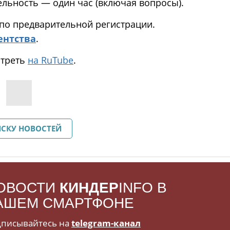
ельность — один час (включая вопросы).
 по предварительной регистрации.
ентства
.
отреть
на RuTube
.
ИСКУ НОВОСТЕЙ
ОВОСТИ
КИНДЕР
INFO В
АШЕМ СМАРТФОНЕ
писывайтесь на
telegram-канал